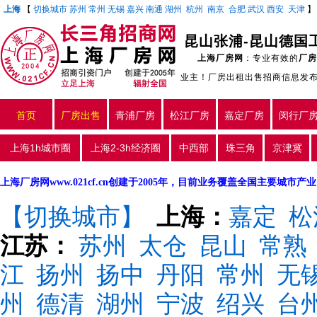
上海
【
切换城市
苏州
常州
无锡
嘉兴
南通
湖州
杭州
南京
合肥
武汉
西安
天津
昆山张浦-昆山德国
上海厂房网
：专业有效的
厂房
业主！厂房出租出售招商信息发
首页
厂房出售
青浦厂房
松江厂房
嘉定厂房
闵行厂
上海1h城市圈
上海2-3h经济圈
中西部
珠三角
京津冀
上海厂房网www.021cf.cn创建于2005年，目前业务覆盖全国主要城市
【切换城市】
上海：
嘉定
松
江苏：
苏州
太仓
昆山
常熟
江
扬州
扬中
丹阳
常州
无
州
德清
湖州
宁波
绍兴
台