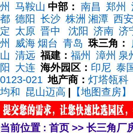
州
马鞍山
中部：
南昌
郑州
都
德阳
长沙
株洲
湘潭
西
定
太原
晋中
沈阳
济南
济
州
威海
烟台
青岛
珠三角：
山
清远
福建：
福州
漳州
泉
阳
大连
海外园区：
印尼
泰
0123-021
地产商：
灯塔瓴科
均和
昆山迈高
|
【地图查房】
当前位置 :
首页
>>
长三角厂