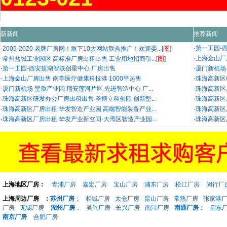
新新闻
推荐新闻
图
·
第一工园-
·
2005-2020 老牌厂房网！旗下10大网站联合推广！欢迎委...[
]
图
·
上海金山厂
·
常州盐城工业园区 高标准厂房出租出售 工业用地招商引...[
]
·
第一工园-西安莲湖智联创星中心 厂房出售
·
厦门新机场 
·
上海金山厂房出售 南亭医疗健康科技港 1000平起售
·
珠海高新区
·
厦门新机场 墅质产业园 翔安莲河片区 先进智造中心 厂...
·
珠海高新区
·
珠海高新区研发办公厂房出租出售 圣博立科创园 创新型...
·
珠海高新区
·
珠海高新区厂房出租 华发智造产业园 高端智能装备产业...
·
珠海高新区
·
珠海高新区厂房出租 华发产业新空间·大湾区智造产业园...
·
珠海高新区
上海地区厂房：
青浦厂房
嘉定厂房
宝山厂房
浦东厂房
松江厂房
闵行厂
上海周边厂房
：
苏州厂房
：
相城厂房
太仓厂房
昆山厂房
常熟厂房
张家港
厂房
无锡厂房
湖州厂房
：
吴兴厂房
长兴厂房
南浔厂房
南通厂房：
启东
南京厂房
合肥厂房