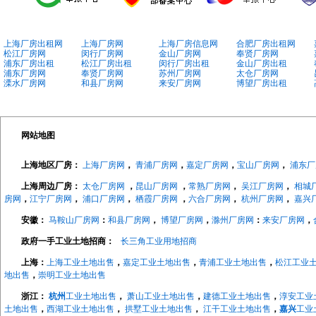
上海厂房出租网
上海厂房网
上海厂房信息网
合肥厂房出租网
松江厂房网
闵行厂房网
金山厂房网
奉贤厂房网
浦东厂房出租
松江厂房出租
闵行厂房出租
金山厂房出租
浦东厂房网
奉贤厂房网
苏州厂房网
太仓厂房网
溧水厂房网
和县厂房网
来安厂房网
博望厂房出租
网站地图
上海地区厂房：
上海厂房网
，
青浦厂房网
，
嘉定厂房网
，
宝山厂房网
，
浦东厂
上海周边厂房：
太仓厂房网
，
昆山厂房网
，
常熟厂房网
，
吴江厂房网
，
相城
房网
，
江宁厂房网
，
浦口厂房网
，
栖霞厂房网
，
六合厂房网
，
杭州厂房网
，
嘉兴
安徽：
马鞍山厂房网
：
和县厂房网
，
博望厂房网
，
滁州厂房网
：
来安厂房网
，
政府一手工业土地招商：
长三角工业用地招商
上海：
上海工业土地出售
，
嘉定工业土地出售
，
青浦工业土地出售
，
松江工业
地出售
，
崇明工业土地出售
浙江：
杭州
工业土地出售
，
萧山工业土地出售
，
建德工业土地出售
，
淳安工业
土地出售
，
西湖工业土地出售
，
拱墅工业土地出售
，
江干工业土地出售
，
嘉兴
工业