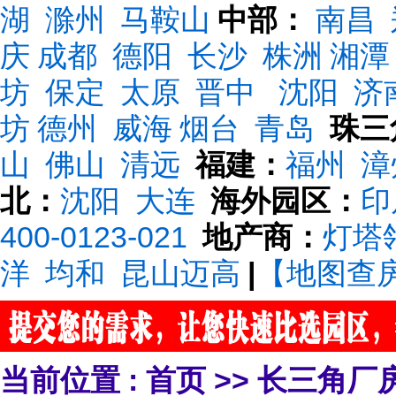
湖
滁州
马鞍山
中部：
南昌
庆
成都
德阳
长沙
株洲
湘潭
坊
保定
太原
晋中
沈阳
济
坊
德州
威海
烟台
青岛
珠三
山
佛山
清远
福建：
福州
漳
北：
沈阳
大连
海外园区：
印
400-0123-021
地产商：
灯塔
洋
均和
昆山迈高
|
【地图查
当前位置 :
首页
>>
长三角厂