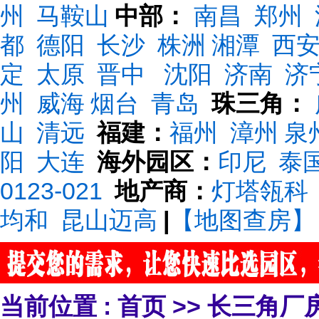
州
马鞍山
中部：
南昌
郑州
都
德阳
长沙
株洲
湘潭
西
定
太原
晋中
沈阳
济南
济
州
威海
烟台
青岛
珠三角：
山
清远
福建：
福州
漳州
泉
阳
大连
海外园区：
印尼
泰
0123-021
地产商：
灯塔瓴科
均和
昆山迈高
|
【地图查房】
当前位置 :
首页
>>
长三角厂