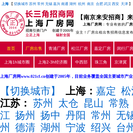
上海
【
切换城市
苏州
常州
无锡
嘉兴
南通
湖州
杭州
南京
合肥
武汉
西安
天津
上海厂房网
：专业有效的
厂房
业主！厂房出租出售招商信息发
首页
厂房出售
青浦厂房
松江厂房
嘉定厂房
闵行厂
上海1h城市圈
上海2-3h经济圈
中西部
珠三角
京津冀
上海厂房网www.021cf.cn创建于2005年，目前业务覆盖全国主要城市
【切换城市】
上海：
嘉定
松
江苏：
苏州
太仓
昆山
常熟
江
扬州
扬中
丹阳
常州
无
州
德清
湖州
宁波
绍兴
台