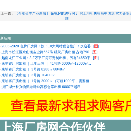
上一篇：
【合肥长丰产业新城】 扬帆起航进行时 厂房土地租售招商中 欢迎实力企业
跓
新新闻
图
·
2005-2020 老牌厂房网！旗下10大网站联合推广！欢迎委...[
]
图
·
上海市松江区佘山镇吉业路567号 独院厂房出租 占地790...[
]
图
·
越南龙江工业园：3.2万平厂房可定制出租，另有34650平...[
]
·
柬埔寨厂房出租 ｜土地出售 ｜ 41号路 6000㎡-12000㎡...
·
柬埔寨厂房出租 ｜ 3号路 8288㎡/8848㎡
·
柬埔寨厂房出租 ｜ 3号路 10400㎡
·
柬埔寨厂房出租 ｜ 1号路 3000㎡（可租1000平，需要租...
·
浙江湖州长兴物流港稀缺高标仓库出租 6000平起租
上海厂房网合作伙伴