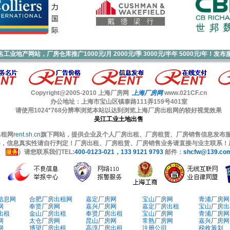
业地产网站，厂房仓库推广1000元/月 2000元/季 3000元/半年 5000元/年！发布
Copyright@2005-2010
上海厂房网
上海厂房网
www.021CF.cn
办公地址：上海市宝山区镇泰路111弄159号401室
请使用1024*768分辨率浏览本站以达到浏览上海厂房出租网的较好视觉效果
吴江工业土地出售
出租网
rent.sh.cn
旗下网站，提供企业及个人厂房出租、厂房租赁、厂房销售信息发布服
责)，信息真实性请自行判定！厂房出租、厂房租赁、厂房销售业务请直接与业主联系
服务
）请您联系我们TEL:
400-0123-021，133 9121 9793
邮件：
shcfw@139.co
信息网
合肥厂房出租网
嘉定厂房网
宝山厂房网
青浦厂房网
网
奉贤厂房网
嘉兴厂房网
嘉定厂房出租
宝山厂房出
出租
金山厂房出租
奉贤厂房出租
宝山厂房网
青浦厂房网
网
太仓厂房网
昆山厂房网
常熟厂房网
嘉兴厂房网
网
博望厂房出租
高淳厂房出租
注册公司
税收筹划