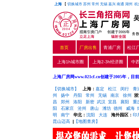
上海
【
切换城市
苏州
常州
无锡
嘉兴
南通
湖州
杭
务
首页
厂房出售
青浦厂房
松江
上海1h城市圈
上海2-3h经济圈
中
上海厂房网www.021cf.cn创建于200
【切换城市】
上海：
嘉定
松江
闵行
青
州
扬中
丹阳
常州
无锡
南京
徐州
浙
昌
郑州
洛阳
新密
武汉
宜昌
襄阳
重
阳
石家庄
沧州
唐山
潍坊
德州
威海
明
南宁
华北：
沈阳
大连
海外园区：
印
昆山迈高
|
【地图查房】