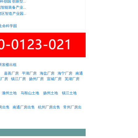
创园 创新型...
智能装备产业...
区智造产业园...
生命科学园
研发楼出租
：
嘉善厂房
平湖厂房
海盐厂房
海宁厂房
南通
州厂房
镇江厂房
扬州厂房
宣城厂房
芜湖厂房
滁州土地
马鞍山土地
扬州土地
镇江土地
房出售
南通厂房出售
杭州厂房出售
常州厂房出