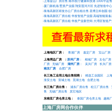
·
上海金山厂房出售 南亭医疗健康科技港 1000平起
·
厦门新机场 墅质产业园 翔安莲河片区 先进智造中心 厂
·
珠海高新区研发办公厂房出租出售 圣博立科创园 创新型
·
珠海高新区厂房出租 华发智造产业园 高端智能装备产业
·
珠海高新区厂房出租 华发产业新空间·大湾区智造产业园
上海地区厂房：
青浦厂房
嘉定厂房
宝山厂房
上海周边厂房
：
苏州厂房
：
相城厂房
太仓厂房
厂房
无锡厂房
湖州厂房
：
吴兴厂房
长兴厂房
南京厂房
合肥厂房
长三角工业用土地出售招商：
精选工业园区
上
淮安土地
宣城土地
芜湖土地
合肥土地
长三角厂房出售：
浦东厂房出售
松江厂房出售
售
无锡厂房出售
其它地区
东南亚厂房仓库土地：
泰国厂房仓库土地
越南
上海厂房网合作伙伴