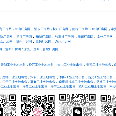
定厂房网
，
宝山厂房网
，
浦东厂房网
，
松江厂房网
，
闵行厂房网
，
金山厂房网
，
奉
熟厂房网
，
吴江厂房网
，
相城厂房网
，
张家港厂房网
，
无锡厂房网
，
常州厂房网
合厂房网
，
杭州厂房网
，
嘉兴厂房网
，
湖州厂房网
网
，
滁州厂房网
：
来安厂房网
，
合肥厂房网
，
青浦工业土地出售
，
松江工业土地出售
，
金山工业土地出售
，
奉贤工业土地出售
，
，
建德工业土地出售
，
淳安工业土地出售
，
桐庐工业土地出售
，
临安工业土地出售
，
江干工业土地出售
，
嘉兴
工业土地出售
，
南湖科技城工业土地出售
，
秀洲工业土地
善工业土地出售
，
海盐工业土地出售
，
海宁工业土地出售
，
杭州工业用土地出售
，
桐乡
绍兴
工业土地出售
，
越城工业土地出售
，
柯桥工业土地出售
，
上虞工业土地出售
，
新
江北工业土地出售
，
北仑工业土地出售
，
镇海工业土地出售
，
鄞州工业土地出售
，
奉
地
，
浦口工业土地出售
，
江宁工业土地出售
，
栖霞工业土地出售
，
六合工业土地出售
江
工业土地出售
，
京口工业土地出售
，
润州工业土地出售
，
丹徒工业土地出售
，
句容