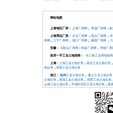
网站地图
上海地区厂房：
上海厂房网
，
青浦厂房网
，
嘉
上海周边厂房：
太仓厂房网
，
昆山厂房网
，
常
房网
，
江宁厂房网
，
浦口厂房网
，
栖霞厂房网
，
六
安徽：
马鞍山厂房网
：
和县厂房网
，
博望厂房
政府一手工业土地招商：
长三角工业用地招商
上海：
上海工业土地出售
，
嘉定工业土地出售
地出售
，
崇明工业土地出售
浙江：
杭州
工业土地出售
，
萧山工业土地出售
土地出售
，
西湖工业土地出售
，
拱墅工业土地出售
山港工业土地出售
，
平湖经开区工业土地出售
，
嘉
地出售
，
长兴工业土地出售
，
德清工业土地出售
，
地出售
，
宁波
工业土地出售
，
海曙工业土地出售
，
地出售
，
象山工业土地出售
，
宁海工业土地出售
，
江苏：
南京
工业土地出售
，
南京开发区工业土
售，
来安工业用土地出售
，
和县工业土地出售
，
镇