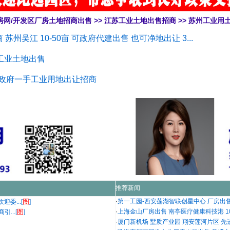
房网/开发区厂房土地招商出售
>>
江苏工业土地出售招商
>>
苏州工业用
州吴江 10-50亩 可政府代建出售 也可净地出让 3...
工业土地出售
 政府一手工业用地出让招商
推荐新闻
图
·
第一工园-西安莲湖智联创星中心 厂房出
委...[
]
图
·
上海金山厂房出售 南亭医疗健康科技港 1
...[
]
·
厦门新机场 墅质产业园 翔安莲河片区 先进智