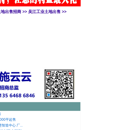
土地出售招商
>>
吴江工业土地出售
>>
售
000平起售
造中心 厂...