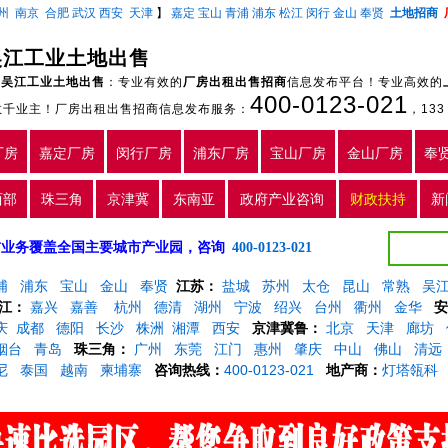
州
南京
合肥
武汉
西安
天津
】
嘉定
宝山
青浦
浦东
松江
闵行
金山
奉贤
土地招商
吴江工业土地出售
吴江工业土地出售
：专业有效的
厂房出租出售招商
信息发布平台！专业高效的
400-0123-021
数千业主！厂房出租出售招商信息发布服务：
，133 
厂房
嘉定厂房
闵行厂房
浦东厂房
宝山厂房
金山厂房
奉
西部
珠三角
京津冀
东南亚
政府产业咨询
财政扶持
新
5年，目前业务覆盖全国主要城市产业园，咨询
400-0123-021
浦
浦东
宝山
金山
奉贤
江苏：
盐城
苏州
太仓
昆山
常熟
吴
江：
嘉兴
嘉善
杭州
德清
湖州
宁波
绍兴
台州
衢州
金华
安
庆
成都
德阳
长沙
株洲
湘潭
西安
京津冀鲁：
北京
天津
廊坊
烟台
青岛
珠三角：
广州
东莞
江门
惠州
肇庆
中山
佛山
清远
尼
泰国
越南
柬埔寨
咨询热线：
400-0123-021
地产商：
灯塔瓴科