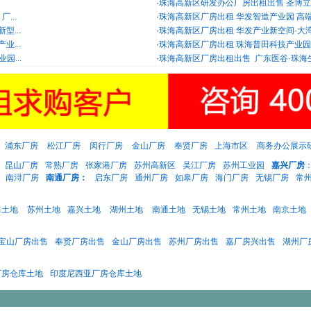
售
·
珠海高新区研发办公厂房出租出售 圣博立科
...
·
珠海高新区厂房出租 华发智造产业园 高端
...
·
珠海高新区厂房出租 华发产业新空间·大湾
...
·
珠海高新区厂房出租 珠海普田科技产业园
...
·
珠海高新区厂房出租出售 广东医谷·珠海
浦东厂房
松江厂房
闵行厂房
金山厂房
奉贤厂房
上海市区
商务办公展示
昆山厂房
常熟厂房
张家港厂房
苏州高新区
吴江厂房
苏州工业园
嘉兴厂房
南浔厂房
南通厂房：
启东厂房
通州厂房
如皋厂房
海门厂房
无锡厂房
常
海土地
苏州土地
嘉兴土地
湖州土地
南通土地
无锡土地
常州土地
南京土地
宝山厂房出售
奉贤厂房出售
金山厂房出售
苏州厂房出售
嘉厂房兴出售
湖州厂
厂房仓库土地
印度尼西亚厂房仓库土地