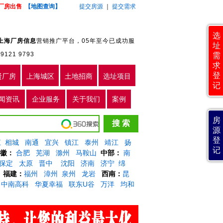
厂房出售
【地图查询】
提交房源
｜
提交需求
选
上海厂房信息
营销推广平台，05年至今已成功服
址
9121 9793
需
求
登
贤厂房
上海城区
土地招商
选址项目
记
闻资讯
企业服务
关于我们
案例
房
源
登
江
相城
南通
宜兴
镇江
泰州
靖江
扬
记
徽：
合肥
芜湖
滁州
马鞍山
中部：
南
保定
太原
晋中
沈阳
济南
济宁
绵
福建：
福州
漳州
泉州
龙岩
西南：
昆
中南高科
华夏幸福
联东U谷
万洋
均和