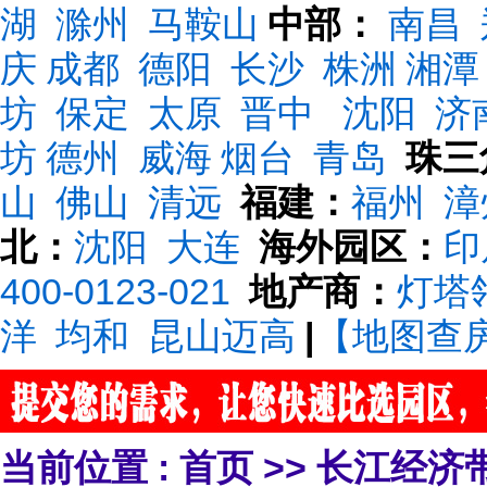
湖
滁州
马鞍山
中部：
南昌
庆
成都
德阳
长沙
株洲
湘潭
坊
保定
太原
晋中
沈阳
济
坊
德州
威海
烟台
青岛
珠三
山
佛山
清远
福建：
福州
漳
北：
沈阳
大连
海外园区：
印
400-0123-021
地产商：
灯塔
洋
均和
昆山迈高
|
【地图查
当前位置 :
首页
>>
长江经济