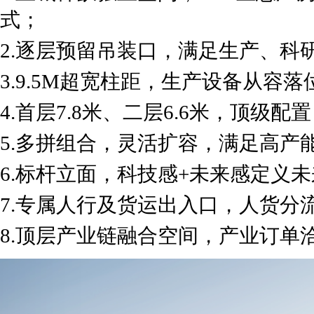
式；
2.逐层预留吊装口，满足生产、科
3.9.5M超宽柱距，生产设备从容
4.首层7.8米、二层6.6米，顶级
5.多拼组合，灵活扩容，满足高产
6.标杆立面，科技感+未来感定义
7.专属人行及货运出入口，人货分
8.顶层产业链融合空间，产业订单