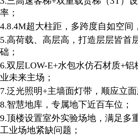
3.三高速客梯+双重载货梯（3T
率；
4.8.4M超大柱距，多跨度自如空
5.高荷载、高层高，打造层层皆首
础；
6.双层LOW-E+水包水仿石材质
业未来主场；
7.泛光照明+主墙面灯带，顺应立
8.智慧地库，专属地下近百车位；
9.顶楼设置室外实验场地，满足多
工业场地紧缺问题；