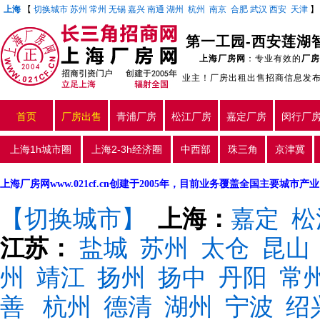
上海
【
切换城市
苏州
常州
无锡
嘉兴
南通
湖州
杭州
南京
合肥
武汉
西安
天津
第一工园-西安莲湖
上海厂房网
：专业有效的
厂房
业主！厂房出租出售招商信息发
首页
厂房出售
青浦厂房
松江厂房
嘉定厂房
闵行厂
上海1h城市圈
上海2-3h经济圈
中西部
珠三角
京津冀
上海厂房网www.021cf.cn创建于2005年，目前业务覆盖全国主要城市
【切换城市】
上海：
嘉定
松
江苏：
盐城
苏州
太仓
昆山
州
靖江
扬州
扬中
丹阳
常
善
杭州
德清
湖州
宁波
绍