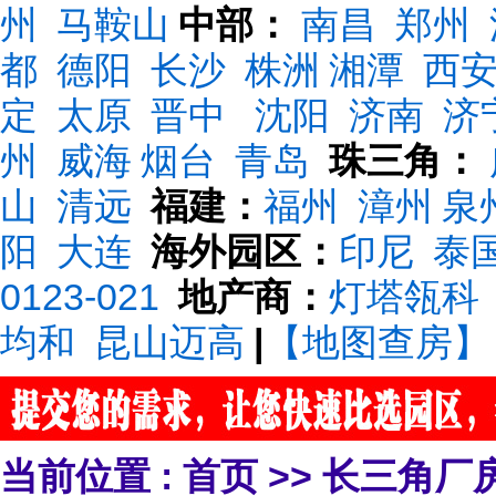
州
马鞍山
中部：
南昌
郑州
都
德阳
长沙
株洲
湘潭
西
定
太原
晋中
沈阳
济南
济
州
威海
烟台
青岛
珠三角：
山
清远
福建：
福州
漳州
泉
阳
大连
海外园区：
印尼
泰
0123-021
地产商：
灯塔瓴科
均和
昆山迈高
|
【地图查房】
当前位置 :
首页
>>
长三角厂