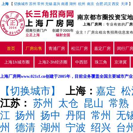
上海
【
切换城市
苏州
常州
无锡
嘉兴
南通
湖州
杭州
南京
合肥
武汉
西安
天津
上海厂房网
：专业有效的
厂房
业主！厂房出租出售招商信息发
首页
厂房出售
青浦厂房
松江厂房
嘉定厂房
闵行厂
上海1h城市圈
上海2-3h经济圈
中西部
珠三角
京津冀
上海厂房网www.021cf.cn创建于2005年，目前业务覆盖全国主要城市
【切换城市】
上海：
嘉定
松
江苏：
苏州
太仓
昆山
常熟
江
扬州
扬中
丹阳
常州
无
州
德清
湖州
宁波
绍兴
台