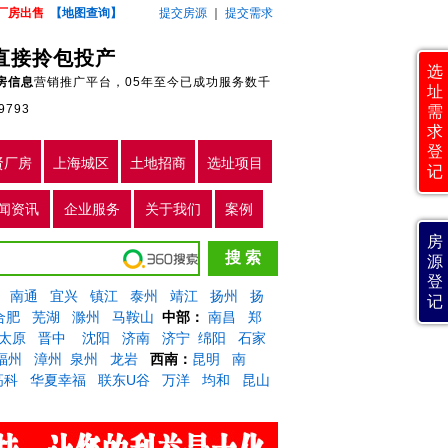
厂房出售
【地图查询】
提交房源
｜
提交需求
业直接拎包投产
选
房信息
营销推广平台，05年至今已成功服务数千
址
9793
需
求
登
贤厂房
上海城区
土地招商
选址项目
记
闻资讯
企业服务
关于我们
案例
房
源
登
南通
宜兴
镇江
泰州
靖江
扬州
扬
记
合肥
芜湖
滁州
马鞍山
中部：
南昌
郑
太原
晋中
沈阳
济南
济宁
绵阳
石家
福州
漳州
泉州
龙岩
西南：
昆明
南
高科
华夏幸福
联东U谷
万洋
均和
昆山