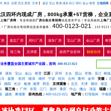
州
南京
合肥
武汉
西安
天津
】
嘉定
宝山
青浦
浦东
松江
闵行
金山
奉贤
土地招商
武汉四环内现成厂房，800kg承重+5T货梯，企
上海厂房网
：专业有效的
厂房出租出售招商
信息发布平台！专业高效的
上海厂
400-0123-021
主！厂房出租出售招商信息发布服务：
，133 9121 
厂房
嘉定厂房
闵行厂房
浦东厂房
宝山厂房
金山厂房
奉
西部
珠三角
京津冀
东南亚
政府产业咨询
财政扶持
新
5年，目前业务覆盖全国主要城市产业园，咨询
400-0123-021
浦
浦东
宝山
金山
奉贤
江苏：
苏州
太仓
昆山
常熟
吴江
相城
嘉兴
嘉善
杭州
德清
湖州
宁波
绍兴
台州
衢州
金华
安徽：
都
德阳
长沙
株洲
湘潭
西安
京津冀鲁：
北京
天津
廊坊
保定
岛
珠三角：
广州
东莞
江门
惠州
肇庆
中山
佛山
清远
福建：
国
越南
柬埔寨
咨询热线：
400-0123-021
地产商：
灯塔瓴科
中南