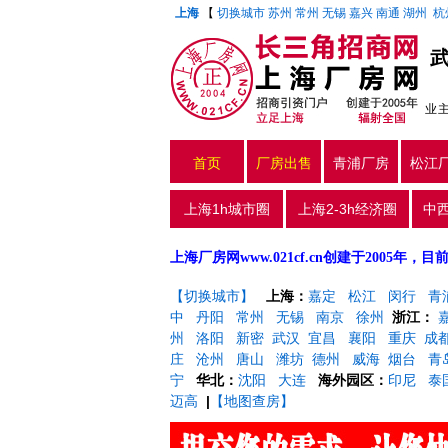
上海
【
切换城市
苏州
常州
无锡
嘉兴
南通
湖州
杭
业
首页
厂房出售
青浦厂房
松江
上海1h城市圈
上海2-3h经济圈
中
上海厂房网www.021cf.cn创建于200
【切换城市】
上海：
嘉定
松江
闵行
青
中
丹阳
常州
无锡
南京
徐州
浙江：
州
洛阳
新密
武汉
宜昌
襄阳
重庆
成
庄
沧州
唐山
潍坊
德州
威海
烟台
青
宁
华北：
沈阳
大连
海外园区：
印尼
泰
迈高
|
【地图查房】