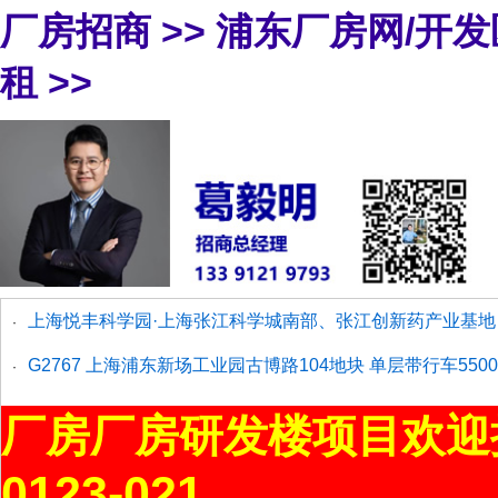
厂房招商
>>
浦东厂房网/开
租
>>
上海悦丰科学园·上海张江科学城南部、张江创新药产业基地 药
·
G2767 上海浦东新场工业园古博路104地块 单层带行车5500平
·
厂房厂房研发楼项目欢迎
0123-021