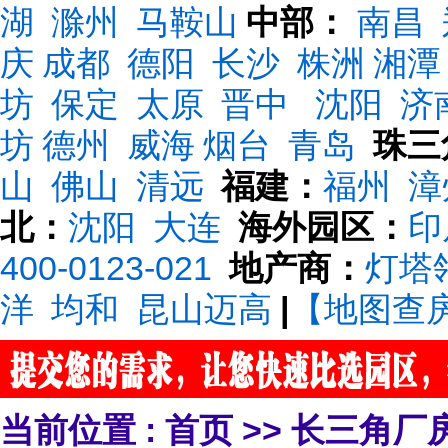
湖
滁州
马鞍山
中部：
南昌
庆
成都
德阳
长沙
株洲
湘潭
坊
保定
太原
晋中
沈阳
济
坊
德州
威海
烟台
青岛
珠三
山
佛山
清远
福建：
福州
漳
北：
沈阳
大连
海外园区：
印
400-0123-021
地产商：
灯塔
洋
均和
昆山迈高
|
【地图查
当前位置 :
首页
>>
长三角厂