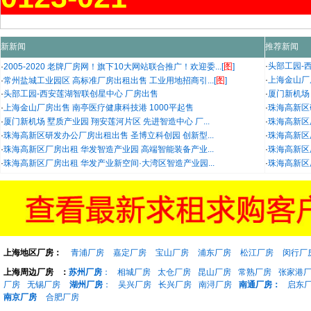
新新闻
推荐新闻
图
·
头部工园-
·
2005-2020 老牌厂房网！旗下10大网站联合推广！欢迎委...[
]
图
·
上海金山厂
·
常州盐城工业园区 高标准厂房出租出售 工业用地招商引...[
]
·
头部工园-西安莲湖智联创星中心 厂房出售
·
厦门新机场 
·
上海金山厂房出售 南亭医疗健康科技港 1000平起售
·
珠海高新区
·
厦门新机场 墅质产业园 翔安莲河片区 先进智造中心 厂...
·
珠海高新区
·
珠海高新区研发办公厂房出租出售 圣博立科创园 创新型...
·
珠海高新区
·
珠海高新区厂房出租 华发智造产业园 高端智能装备产业...
·
珠海高新区
·
珠海高新区厂房出租 华发产业新空间·大湾区智造产业园...
·
珠海高新区
上海地区厂房：
青浦厂房
嘉定厂房
宝山厂房
浦东厂房
松江厂房
闵行厂
上海周边厂房
：
苏州厂房
：
相城厂房
太仓厂房
昆山厂房
常熟厂房
张家港
厂房
无锡厂房
湖州厂房
：
吴兴厂房
长兴厂房
南浔厂房
南通厂房：
启东
南京厂房
合肥厂房