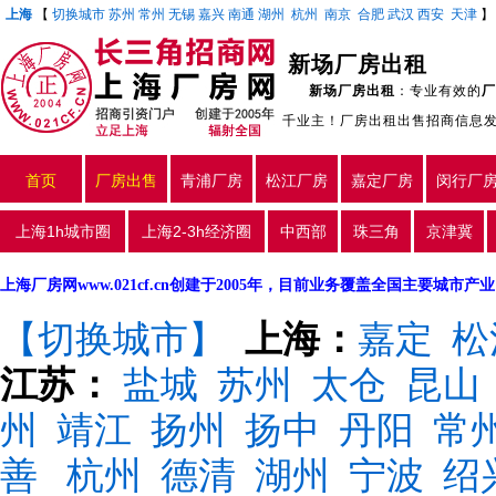
上海
【
切换城市
苏州
常州
无锡
嘉兴
南通
湖州
杭州
南京
合肥
武汉
西安
天津
新场厂房出租
新场厂房出租
：专业有效的
厂
千业主！厂房出租出售招商信息
首页
厂房出售
青浦厂房
松江厂房
嘉定厂房
闵行厂
上海1h城市圈
上海2-3h经济圈
中西部
珠三角
京津冀
上海厂房网www.021cf.cn创建于2005年，目前业务覆盖全国主要城市
【切换城市】
上海：
嘉定
松
江苏：
盐城
苏州
太仓
昆山
州
靖江
扬州
扬中
丹阳
常
善
杭州
德清
湖州
宁波
绍