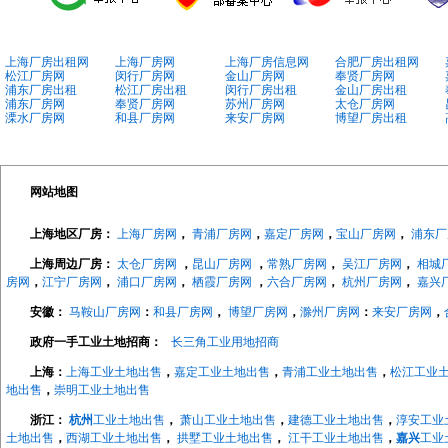
上海厂房出租网
上海厂房网
上海厂房信息网
合肥厂房出租网
松江厂房网
闵行厂房网
金山厂房网
奉贤厂房网
浦东厂房出租
松江厂房出租
闵行厂房出租
金山厂房出租
浦东厂房网
奉贤厂房网
苏州厂房网
太仓厂房网
溧水厂房网
和县厂房网
来安厂房网
博望厂房出租
网站地图
上海地区厂房：
上海厂房网
，
青浦厂房网
，
嘉定厂房网
，
宝山厂房网
，
浦东厂
上海周边厂房：
太仓厂房网
，
昆山厂房网
，
常熟厂房网
，
吴江厂房网
，
相城
房网
，
江宁厂房网
，
浦口厂房网
，
栖霞厂房网
，
六合厂房网
，
杭州厂房网
，
嘉兴
安徽：
马鞍山厂房网
：
和县厂房网
，
博望厂房网
，
滁州厂房网
：
来安厂房网
，
政府一手工业土地招商：
长三角工业用地招商
上海：
上海工业土地出售
，
嘉定工业土地出售
，
青浦工业土地出售
，
松江工业
地出售
，
崇明工业土地出售
浙江：
杭州
工业土地出售
，
萧山工业土地出售
，
建德工业土地出售
，
淳安工业
土地出售
，
西湖工业土地出售
，
拱墅工业土地出售
，
江干工业土地出售
，
嘉兴
工业