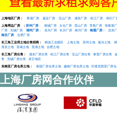
上海地区厂房：
青浦厂房
嘉定厂房
宝山厂房
浦东厂房
松江厂房
闵行厂
上海周边厂房
：
苏州厂房
：
相城厂房
太仓厂房
昆山厂房
常熟厂房
张家港
厂房
无锡厂房
湖州厂房
：
吴兴厂房
长兴厂房
南浔厂房
南通厂房：
启东
南京厂房
合肥厂房
长三角工业用土地出售招商：
精选工业园区
上海土地
苏州土地
嘉兴土地
湖
淮安土地
宣城土地
芜湖土地
合肥土地
长三角厂房出售：
浦东厂房出售
松江厂房出售
宝山厂房出售
奉贤厂房出售
售
无锡厂房出售
其它地区
东南亚厂房仓库土地：
泰国厂房仓库土地
越南厂房仓库土地
印度尼西亚厂房仓
上海厂房网合作伙伴