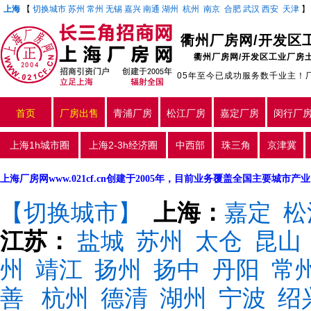
上海
【
切换城市
苏州
常州
无锡
嘉兴
南通
湖州
杭州
南京
合肥
武汉
西安
天津
衢州厂房网/开发区
衢州厂房网/开发区工业厂房
05年至今已成功服务数千业主！
首页
厂房出售
青浦厂房
松江厂房
嘉定厂房
闵行厂
上海1h城市圈
上海2-3h经济圈
中西部
珠三角
京津冀
上海厂房网www.021cf.cn创建于2005年，目前业务覆盖全国主要城市
【切换城市】
上海：
嘉定
松
江苏：
盐城
苏州
太仓
昆山
州
靖江
扬州
扬中
丹阳
常
善
杭州
德清
湖州
宁波
绍