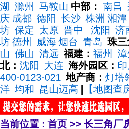
湖
滁州
马鞍山
中部：
南昌
庆
成都
德阳
长沙
株洲
湘潭
坊
保定
太原
晋中
沈阳
济
坊
德州
威海
烟台
青岛
珠三
山
佛山
清远
福建：
福州
漳
北：
沈阳
大连
海外园区：
印
400-0123-021
地产商：
灯塔
洋
均和
昆山迈高
|
【地图查
当前位置 :
首页
>>
长三角厂