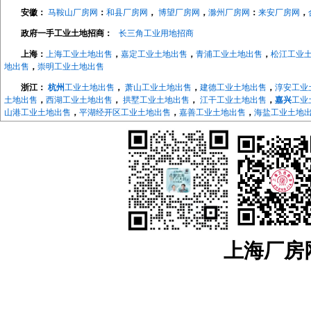
安徽：
马鞍山厂房网
：
和县厂房网
，
博望厂房网
，
滁州厂房网
：
来安厂房网
，
政府一手工业土地招商：
长三角工业用地招商
上海：
上海工业土地出售
，
嘉定工业土地出售
，
青浦工业土地出售
，
松江工业
地出售
，
崇明工业土地出售
浙江：
杭州
工业土地出售
，
萧山工业土地出售
，
建德工业土地出售
，
淳安工业
土地出售
，
西湖工业土地出售
，
拱墅工业土地出售
，
江干工业土地出售
，
嘉兴
工业
山港工业土地出售
，
平湖经开区工业土地出售
，
嘉善工业土地出售
，
海盐工业土地
地出售
，
长兴工业土地出售
，
德清工业土地出售
，
绍兴
工业土地出售
，
越城工业土
地出售
，
宁波
工业土地出售
，
海曙工业土地出售
，
江北工业土地出售
，
北仑工业土
地出售
，
象山工业土地出售
，
宁海工业土地出售
，
江苏：
南京
工业土地出售
，
南京开发区工业土地
，
浦口工业土地出售
，
江宁工
售，
来安工业用土地出售
，
和县工业土地出售
，
镇江
工业土地出售
，
京口工业土地
售
，
镇江高新区工业土地出售
，
镇江新区工业土地出售
，
无锡
工业土地出售
，
宜兴
工业土地出售
，
溧阳工业土地出售
，
金坛工业土地出售
，
武进工业土地出售
，
新北
业土地出售
，
如东工业土地出售
，
如皋工业土地出售
，
海安工业土地出售
，
扬州
工
业土地出售
，
仪征工业土地出售
，
苏州
工业土地出售
，
太仓工业用地出售
，
昆山工
上海厂房网w
中工业土地出售
，
相城工业土地出售
江宁厂房网
，
江宁大学城厂房
，
汤山厂房出租
，
麒麟科技城
，
上坊厂房出租
，
租
，
东山厂房出租
，
淳化厂房出租
，
百家湖厂房出租
浦口厂房网
，
浦口高新区厂房出租
，
桥北厂房出租
，
顶山厂房出租
，
江浦厂房