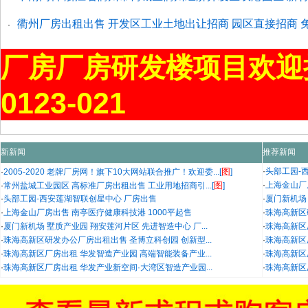
衢州厂房出租出售 开发区工业土地出让招商 园区直接招商 
·
厂房厂房研发楼项目欢迎
0123-021
新新闻
推荐新闻
图
·
头部工园-
·
2005-2020 老牌厂房网！旗下10大网站联合推广！欢迎委...[
]
图
·
上海金山厂
·
常州盐城工业园区 高标准厂房出租出售 工业用地招商引...[
]
·
头部工园-西安莲湖智联创星中心 厂房出售
·
厦门新机场 
·
上海金山厂房出售 南亭医疗健康科技港 1000平起售
·
珠海高新区
·
厦门新机场 墅质产业园 翔安莲河片区 先进智造中心 厂...
·
珠海高新区
·
珠海高新区研发办公厂房出租出售 圣博立科创园 创新型...
·
珠海高新区
·
珠海高新区厂房出租 华发智造产业园 高端智能装备产业...
·
珠海高新区
·
珠海高新区厂房出租 华发产业新空间·大湾区智造产业园...
·
珠海高新区