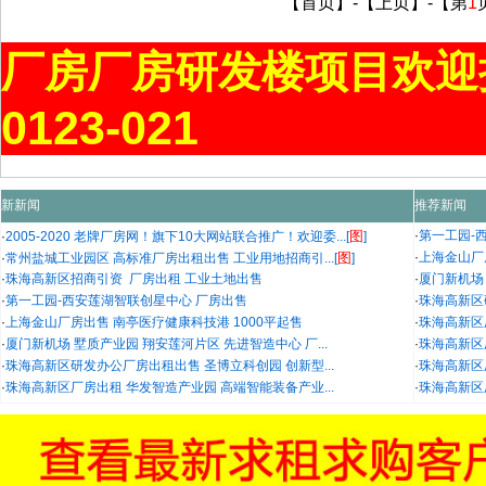
【首页】-【上页】-【第
1
厂房厂房研发楼项目欢迎
0123-021
新新闻
推荐新闻
图
·
第一工园-
·
2005-2020 老牌厂房网！旗下10大网站联合推广！欢迎委...[
]
图
·
上海金山厂
·
常州盐城工业园区 高标准厂房出租出售 工业用地招商引...[
]
·
珠海高新区招商引资 厂房出租 工业土地出售
·
厦门新机场 
·
第一工园-西安莲湖智联创星中心 厂房出售
·
珠海高新区
·
上海金山厂房出售 南亭医疗健康科技港 1000平起售
·
珠海高新区
·
厦门新机场 墅质产业园 翔安莲河片区 先进智造中心 厂...
·
珠海高新区
·
珠海高新区研发办公厂房出租出售 圣博立科创园 创新型...
·
珠海高新区
·
珠海高新区厂房出租 华发智造产业园 高端智能装备产业...
·
珠海高新区