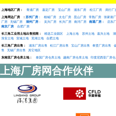
上海地区厂房：
青浦厂房
嘉定厂房
宝山厂房
浦东厂房
松江厂房
闵行厂
上海周边厂房
：
苏州厂房
：
相城厂房
太仓厂房
昆山厂房
常熟厂房
张家港
厂房
无锡厂房
湖州厂房
：
吴兴厂房
长兴厂房
南浔厂房
南通厂房：
启东
南京厂房
合肥厂房
长三角工业用土地出售招商：
精选工业园区
上海土地
苏州土地
嘉兴土地
湖
淮安土地
宣城土地
芜湖土地
合肥土地
长三角厂房出售：
浦东厂房出售
松江厂房出售
宝山厂房出售
奉贤厂房出售
售
无锡厂房出售
其它地区
东南亚厂房仓库土地：
泰国厂房仓库土地
越南厂房仓库土地
印度尼西亚厂房仓
上海厂房网合作伙伴