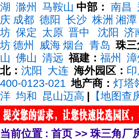
湖
滁州
马鞍山
中部：
南昌
庆
成都
德阳
长沙
株洲
湘潭
坊
保定
太原
晋中
沈阳
济
坊
德州
威海
烟台
青岛
珠三
山
佛山
清远
福建：
福州
漳
北：
沈阳
大连
海外园区：
印
400-0123-021
地产商：
灯塔
洋
均和
昆山迈高
|
【地图查
当前位置 :
首页
>>
珠三角厂