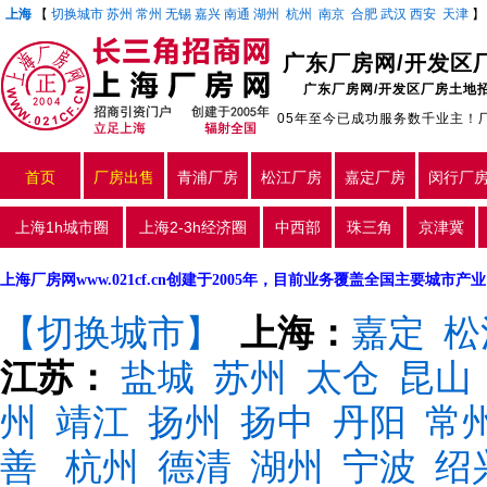
上海
【
切换城市
苏州
常州
无锡
嘉兴
南通
湖州
杭州
南京
合肥
武汉
西安
天津
广东厂房网/开发区
广东厂房网/开发区厂房土地
05年至今已成功服务数千业主！
首页
厂房出售
青浦厂房
松江厂房
嘉定厂房
闵行厂
上海1h城市圈
上海2-3h经济圈
中西部
珠三角
京津冀
上海厂房网www.021cf.cn创建于2005年，目前业务覆盖全国主要城市
【切换城市】
上海：
嘉定
松
江苏：
盐城
苏州
太仓
昆山
州
靖江
扬州
扬中
丹阳
常
善
杭州
德清
湖州
宁波
绍