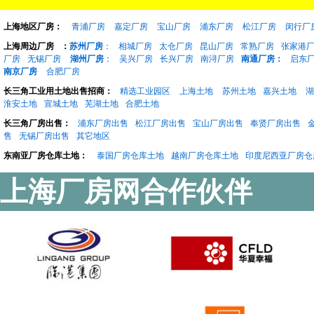
上海地区厂房：
青浦厂房
嘉定厂房
宝山厂房
浦东厂房
松江厂房
闵行厂
上海周边厂房
：
苏州厂房
：
相城厂房
太仓厂房
昆山厂房
常熟厂房
张家港
厂房
无锡厂房
湖州厂房
：
吴兴厂房
长兴厂房
南浔厂房
南通厂房：
启东
南京厂房
合肥厂房
长三角工业用土地出售招商：
精选工业园区
上海土地
苏州土地
嘉兴土地
湖
淮安土地
宣城土地
芜湖土地
合肥土地
长三角厂房出售：
浦东厂房出售
松江厂房出售
宝山厂房出售
奉贤厂房出售
售
无锡厂房出售
其它地区
东南亚厂房仓库土地：
泰国厂房仓库土地
越南厂房仓库土地
印度尼西亚厂房仓
上海厂房网合作伙伴