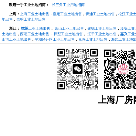
政府一手工业土地招商：
长三角工业用地招商
上海：
上海工业土地出售
，
嘉定工业土地出售
，
青浦工业土地出售
，
松江工业
地出售
，
崇明工业土地出售
浙江：
杭州
工业土地出售
，
萧山工业土地出售
，
建德工业土地出售
，
淳安工业
土地出售
，
西湖工业土地出售
，
拱墅工业土地出售
，
江干工业土地出售
，
嘉兴
工业
山港工业土地出售
，
平湖经开区工业土地出售
，
嘉善工业土地出售
，
海盐工业土地
地出售
，
长兴工业土地出售
，
德清工业土地出售
，
绍兴
工业土地出售
，
越城工业土
地出售
，
宁波
工业土地出售
，
海曙工业土地出售
，
江北工业土地出售
，
北仑工业土
地出售
，
象山工业土地出售
，
宁海工业土地出售
，
江苏：
南京
工业土地出售
，
南京开发区工业土地
，
浦口工业土地出售
，
江宁工
售，
来安工业用土地出售
，
和县工业土地出售
，
镇江
工业土地出售
，
京口工业土地
售
，
镇江高新区工业土地出售
，
镇江新区工业土地出售
，
无锡
工业土地出售
，
宜兴
工业土地出售
，
溧阳工业土地出售
，
金坛工业土地出售
，
武进工业土地出售
，
新北
业土地出售
，
如东工业土地出售
，
如皋工业土地出售
，
海安工业土地出售
，
扬州
工
业土地出售
，
仪征工业土地出售
，
苏州
工业土地出售
，
太仓工业用地出售
，
昆山工
上海厂房网w
中工业土地出售
，
相城工业土地出售
江宁厂房网
，
江宁大学城厂房
，
汤山厂房出租
，
麒麟科技城
，
上坊厂房出租
，
租
，
东山厂房出租
，
淳化厂房出租
，
百家湖厂房出租
浦口厂房网
，
浦口高新区厂房出租
，
桥北厂房出租
，
顶山厂房出租
，
江浦厂房
六合厂房网
，
雄州厂房出租土地出售
，
龙池厂房出租土地出售
，
葛塘厂房出租