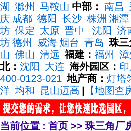
湖
滁州
马鞍山
中部：
南昌
庆
成都
德阳
长沙
株洲
湘潭
坊
保定
太原
晋中
沈阳
济
坊
德州
威海
烟台
青岛
珠三
山
佛山
清远
福建：
福州
漳
北：
沈阳
大连
海外园区：
印
400-0123-021
地产商：
灯塔
洋
均和
昆山迈高
|
【地图查
当前位置 :
首页
>>
珠三角厂