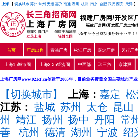
上海
【
切换城市
苏州
常州
无锡
嘉兴
南通
湖州
杭州
南京
合肥
武汉
西安
天津
福建厂房网/开发区
福建厂房网/开发区厂房土地
05年至今已成功服务数千业主！
首页
厂房出售
青浦厂房
松江厂房
嘉定厂房
闵行厂
上海1h城市圈
上海2-3h经济圈
中西部
珠三角
京津冀
上海厂房网www.021cf.cn创建于2005年，目前业务覆盖全国主要城市
【切换城市】
上海：
嘉定
松
江苏：
盐城
苏州
太仓
昆山
州
靖江
扬州
扬中
丹阳
常
善
杭州
德清
湖州
宁波
绍