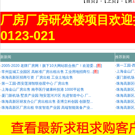
【首页】-【上页】-【第
1
厂房厂房研发楼项目欢迎
0123-021
新新闻
推荐新闻
图
·
第一工园-
·
2005-2020 老牌厂房网！旗下10大网站联合推广！欢迎委...[
]
图
·
上海金山厂
·
常州盐城工业园区 高标准厂房出租出售 工业用地招商引...[
]
·
珠海高新区招商引资 厂房出租 工业土地出售
·
厦门新机场 
·
第一工园-西安莲湖智联创星中心 厂房出售
·
珠海高新区
·
上海金山厂房出售 南亭医疗健康科技港 1000平起售
·
珠海高新区
·
厦门新机场 墅质产业园 翔安莲河片区 先进智造中心 厂...
·
珠海高新区
·
珠海高新区研发办公厂房出租出售 圣博立科创园 创新型...
·
珠海高新区
·
珠海高新区厂房出租 华发智造产业园 高端智能装备产业...
·
珠海高新区