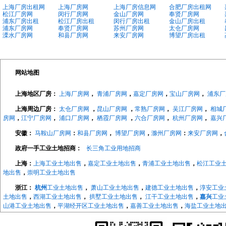
上海厂房出租网
上海厂房网
上海厂房信息网
合肥厂房出租网
松江厂房网
闵行厂房网
金山厂房网
奉贤厂房网
浦东厂房出租
松江厂房出租
闵行厂房出租
金山厂房出租
浦东厂房网
奉贤厂房网
苏州厂房网
太仓厂房网
溧水厂房网
和县厂房网
来安厂房网
博望厂房出租
网站地图
上海地区厂房：
上海厂房网
，
青浦厂房网
，
嘉定厂房网
，
宝山厂房网
，
浦东厂
上海周边厂房：
太仓厂房网
，
昆山厂房网
，
常熟厂房网
，
吴江厂房网
，
相城
房网
，
江宁厂房网
，
浦口厂房网
，
栖霞厂房网
，
六合厂房网
，
杭州厂房网
，
嘉兴
安徽：
马鞍山厂房网
：
和县厂房网
，
博望厂房网
，
滁州厂房网
：
来安厂房网
，
政府一手工业土地招商：
长三角工业用地招商
上海：
上海工业土地出售
，
嘉定工业土地出售
，
青浦工业土地出售
，
松江工业
地出售
，
崇明工业土地出售
浙江：
杭州
工业土地出售
，
萧山工业土地出售
，
建德工业土地出售
，
淳安工业
土地出售
，
西湖工业土地出售
，
拱墅工业土地出售
，
江干工业土地出售
，
嘉兴
工业
山港工业土地出售
，
平湖经开区工业土地出售
，
嘉善工业土地出售
，
海盐工业土地
地出售
，
长兴工业土地出售
，
德清工业土地出售
，
绍兴
工业土地出售
，
越城工业土
地出售
，
宁波
工业土地出售
，
海曙工业土地出售
，
江北工业土地出售
，
北仑工业土