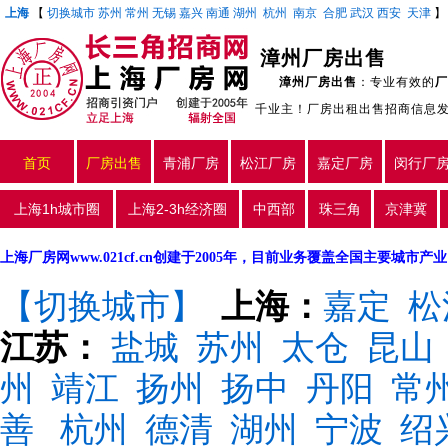
上海
【
切换城市
苏州
常州
无锡
嘉兴
南通
湖州
杭州
南京
合肥
武汉
西安
天津
漳州厂房出售
漳州厂房出售
：专业有效的
厂
千业主！厂房出租出售招商信息
首页
厂房出售
青浦厂房
松江厂房
嘉定厂房
闵行厂
上海1h城市圈
上海2-3h经济圈
中西部
珠三角
京津冀
上海厂房网www.021cf.cn创建于2005年，目前业务覆盖全国主要城市
【切换城市】
上海：
嘉定
松
江苏：
盐城
苏州
太仓
昆山
州
靖江
扬州
扬中
丹阳
常
善
杭州
德清
湖州
宁波
绍