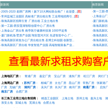
新新闻
推荐新闻
图
·
第一工园-
·
2005-2020 老牌厂房网！旗下10大网站联合推广！欢迎委...[
]
图
·
上海金山厂
·
常州盐城工业园区 高标准厂房出租出售 工业用地招商引...[
]
·
珠海高新区招商引资 厂房出租 工业土地出售
·
厦门新机场 
·
第一工园-西安莲湖智联创星中心 厂房出售
·
珠海高新区
·
上海金山厂房出售 南亭医疗健康科技港 1000平起售
·
珠海高新区
·
厦门新机场 墅质产业园 翔安莲河片区 先进智造中心 厂...
·
珠海高新区
·
珠海高新区研发办公厂房出租出售 圣博立科创园 创新型...
·
珠海高新区
·
珠海高新区厂房出租 华发智造产业园 高端智能装备产业...
·
珠海高新区
上海地区厂房：
青浦厂房
嘉定厂房
宝山厂房
浦东厂房
松江厂房
闵行厂
上海周边厂房
：
苏州厂房
：
相城厂房
太仓厂房
昆山厂房
常熟厂房
张家港
厂房
无锡厂房
湖州厂房
：
吴兴厂房
长兴厂房
南浔厂房
南通厂房：
启东
南京厂房
合肥厂房
长三角工业用土地出售招商：
精选工业园区
上海土地
苏州土地
嘉兴土地
湖
淮安土地
宣城土地
芜湖土地
合肥土地