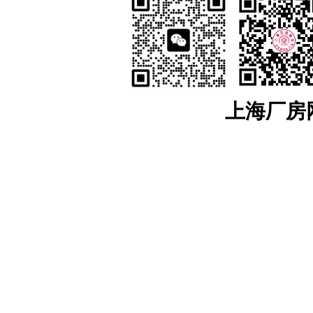
地出售
，
象山工业土地出售
，
宁海工业土地出售
，
江苏：
南京
工业土地出售
，
南京开发区工业土地
，
浦口工业土地出售
，
江宁工
售，
来安工业用土地出售
，
和县工业土地出售
，
镇江
工业土地出售
，
京口工业土地
售
，
镇江高新区工业土地出售
，
镇江新区工业土地出售
，
无锡
工业土地出售
，
宜兴
工业土地出售
，
溧阳工业土地出售
，
金坛工业土地出售
，
武进工业土地出售
，
新北
业土地出售
，
如东工业土地出售
，
如皋工业土地出售
，
海安工业土地出售
，
扬州
工
业土地出售
，
仪征工业土地出售
，
苏州
工业土地出售
，
太仓工业用地出售
，
昆山工
上海厂房网w
中工业土地出售
，
相城工业土地出售
江宁厂房网
，
江宁大学城厂房
，
汤山厂房出租
，
麒麟科技城
，
上坊厂房出租
，
租
，
东山厂房出租
，
淳化厂房出租
，
百家湖厂房出租
浦口厂房网
，
浦口高新区厂房出租
，
桥北厂房出租
，
顶山厂房出租
，
江浦厂房
六合厂房网
，
雄州厂房出租土地出售
，
龙池厂房出租土地出售
，
葛塘厂房出租
马鞍山厂房网
，
含山厂房网
，
博望厂房网
，
和县厂房网
，
滁州厂房网
，
来安厂
安徽：
安徽工业土地出售
，
宣城
工业土地出售
，
宣州工业土地出售
，
广德工业
土地出售
，
芜湖
工业土地出售
，
弋江工业土地
，
鸠江工业土地出售
，
三山工业土地
用地出售
，
六安
工业土地出售
，
裕安工业土地出售
，
金安工业用地出售
，
叶集工业
地出售
，
全椒工业土地出售
，
南谯工业土地出售
，
琅琊工业土地出售
，
来安工业
土地出售
，
和县工业土地出售
，
含山工业土地出售
，
当涂工业土地出售
，
雨山工业
东南亚
厂房土地招商
>>
泰国
厂房土地招商
>>
罗永工业园区-厂房出租-土地出