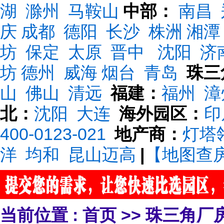
湖
滁州
马鞍山
中部：
南昌
庆
成都
德阳
长沙
株洲
湘潭
坊
保定
太原
晋中
沈阳
济
坊
德州
威海
烟台
青岛
珠三
山
佛山
清远
福建：
福州
漳
北：
沈阳
大连
海外园区：
印
400-0123-021
地产商：
灯塔
洋
均和
昆山迈高
|
【地图查
当前位置 :
首页
>>
珠三角厂