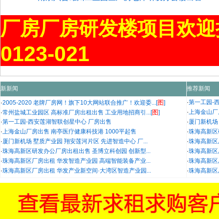
厂房厂房研发楼项目欢迎
0123-021
新新闻
推荐新闻
图
·
第一工园-
·
2005-2020 老牌厂房网！旗下10大网站联合推广！欢迎委...[
]
图
·
上海金山厂
·
常州盐城工业园区 高标准厂房出租出售 工业用地招商引...[
]
·
第一工园-西安莲湖智联创星中心 厂房出售
·
厦门新机场 
·
上海金山厂房出售 南亭医疗健康科技港 1000平起售
·
珠海高新区
·
厦门新机场 墅质产业园 翔安莲河片区 先进智造中心 厂...
·
珠海高新区
·
珠海高新区研发办公厂房出租出售 圣博立科创园 创新型...
·
珠海高新区
·
珠海高新区厂房出租 华发智造产业园 高端智能装备产业...
·
珠海高新区
·
珠海高新区厂房出租 华发产业新空间·大湾区智造产业园...
·
珠海高新区