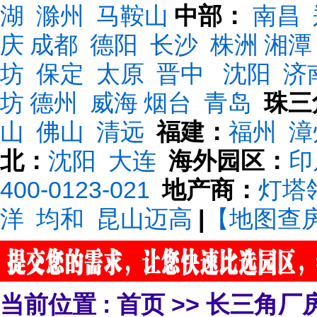
湖
滁州
马鞍山
中部：
南昌
庆
成都
德阳
长沙
株洲
湘潭
坊
保定
太原
晋中
沈阳
济
坊
德州
威海
烟台
青岛
珠三
山
佛山
清远
福建：
福州
漳
北：
沈阳
大连
海外园区：
印
400-0123-021
地产商：
灯塔
洋
均和
昆山迈高
|
【地图查
当前位置 :
首页
>>
长三角厂