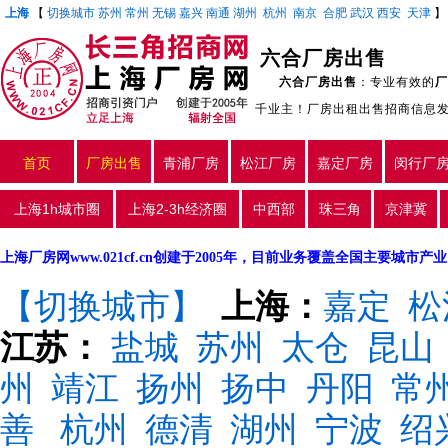
上海
【
切换城市
苏州
常州
无锡
嘉兴
南通
湖州
杭州
南京
合肥
武汉
西安
天津
六合厂房出售
六合厂房出售
：专业有效的
厂
千业主！厂房出租出售招商信息
首页
厂房出售
青浦厂房
松江厂房
嘉定厂房
闵行厂
上海1h城市圈
上海2-3h经济圈
中西部
珠三角
京津冀
上海厂房网www.021cf.cn创建于2005年，目前业务覆盖全国主要城市
【切换城市】
上海：
嘉定
松
江苏：
盐城
苏州
太仓
昆山
州
靖江
扬州
扬中
丹阳
常
善
杭州
德清
湖州
宁波
绍