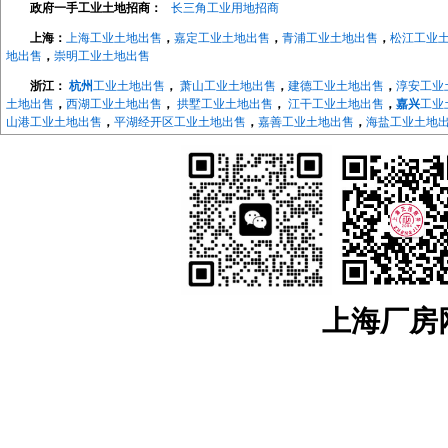
政府一手工业土地招商：
长三角工业用地招商
上海：
上海工业土地出售
，
嘉定工业土地出售
，
青浦工业土地出售
，
松江工业
地出售
，
崇明工业土地出售
浙江：
杭州
工业土地出售
，
萧山工业土地出售
，
建德工业土地出售
，
淳安工业
土地出售
，
西湖工业土地出售
，
拱墅工业土地出售
，
江干工业土地出售
，
嘉兴
工业
山港工业土地出售
，
平湖经开区工业土地出售
，
嘉善工业土地出售
，
海盐工业土地
地出售
，
长兴工业土地出售
，
德清工业土地出售
，
绍兴
工业土地出售
，
越城工业土
地出售
，
宁波
工业土地出售
，
海曙工业土地出售
，
江北工业土地出售
，
北仑工业土
地出售
，
象山工业土地出售
，
宁海工业土地出售
，
江苏：
南京
工业土地出售
，
南京开发区工业土地
，
浦口工业土地出售
，
江宁工
售，
来安工业用土地出售
，
和县工业土地出售
，
镇江
工业土地出售
，
京口工业土地
售
，
镇江高新区工业土地出售
，
镇江新区工业土地出售
，
无锡
工业土地出售
，
宜兴
工业土地出售
，
溧阳工业土地出售
，
金坛工业土地出售
，
武进工业土地出售
，
新北
业土地出售
，
如东工业土地出售
，
如皋工业土地出售
，
海安工业土地出售
，
扬州
工
业土地出售
，
仪征工业土地出售
，
苏州
工业土地出售
，
太仓工业用地出售
，
昆山工
上海厂房网w
中工业土地出售
，
相城工业土地出售
江宁厂房网
，
江宁大学城厂房
，
汤山厂房出租
，
麒麟科技城
，
上坊厂房出租
，
租
，
东山厂房出租
，
淳化厂房出租
，
百家湖厂房出租
浦口厂房网
，
浦口高新区厂房出租
，
桥北厂房出租
，
顶山厂房出租
，
江浦厂房
六合厂房网
，
雄州厂房出租土地出售
，
龙池厂房出租土地出售
，
葛塘厂房出租