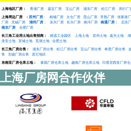
上海地区厂房：
青浦厂房
嘉定厂房
宝山厂房
浦东厂房
松江厂房
闵行厂
上海周边厂房
：
苏州厂房
：
相城厂房
太仓厂房
昆山厂房
常熟厂房
张家港
厂房
无锡厂房
湖州厂房
：
吴兴厂房
长兴厂房
南浔厂房
南通厂房：
启东
南京厂房
合肥厂房
长三角工业用土地出售招商：
精选工业园区
上海土地
苏州土地
嘉兴土地
湖
淮安土地
宣城土地
芜湖土地
合肥土地
长三角厂房出售：
浦东厂房出售
松江厂房出售
宝山厂房出售
奉贤厂房出售
售
无锡厂房出售
其它地区
东南亚厂房仓库土地：
泰国厂房仓库土地
越南厂房仓库土地
印度尼西亚厂房仓
上海厂房网合作伙伴