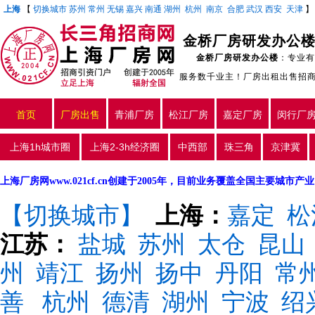
上海
【
切换城市
苏州
常州
无锡
嘉兴
南通
湖州
杭州
南京
合肥
武汉
西安
天津
金桥厂房研发办公
金桥厂房研发办公楼
：专业有
服务数千业主！厂房出租出售招
首页
厂房出售
青浦厂房
松江厂房
嘉定厂房
闵行厂
上海1h城市圈
上海2-3h经济圈
中西部
珠三角
京津冀
上海厂房网www.021cf.cn创建于2005年，目前业务覆盖全国主要城市
【切换城市】
上海：
嘉定
松
江苏：
盐城
苏州
太仓
昆山
州
靖江
扬州
扬中
丹阳
常
善
杭州
德清
湖州
宁波
绍