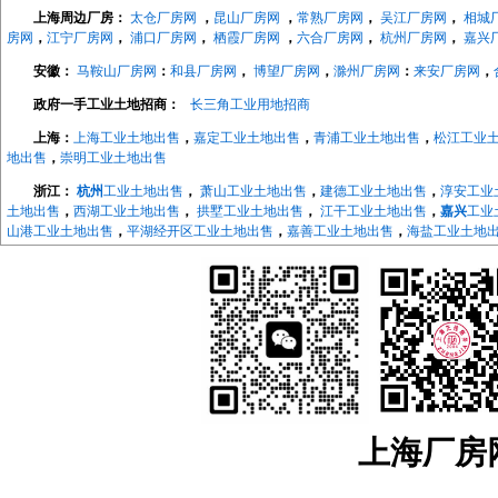
上海周边厂房：
太仓厂房网
，
昆山厂房网
，
常熟厂房网
，
吴江厂房网
，
相城
房网
，
江宁厂房网
，
浦口厂房网
，
栖霞厂房网
，
六合厂房网
，
杭州厂房网
，
嘉兴
安徽：
马鞍山厂房网
：
和县厂房网
，
博望厂房网
，
滁州厂房网
：
来安厂房网
，
政府一手工业土地招商：
长三角工业用地招商
上海：
上海工业土地出售
，
嘉定工业土地出售
，
青浦工业土地出售
，
松江工业
地出售
，
崇明工业土地出售
浙江：
杭州
工业土地出售
，
萧山工业土地出售
，
建德工业土地出售
，
淳安工业
土地出售
，
西湖工业土地出售
，
拱墅工业土地出售
，
江干工业土地出售
，
嘉兴
工业
山港工业土地出售
，
平湖经开区工业土地出售
，
嘉善工业土地出售
，
海盐工业土地
地出售
，
长兴工业土地出售
，
德清工业土地出售
，
绍兴
工业土地出售
，
越城工业土
地出售
，
宁波
工业土地出售
，
海曙工业土地出售
，
江北工业土地出售
，
北仑工业土
地出售
，
象山工业土地出售
，
宁海工业土地出售
，
江苏：
南京
工业土地出售
，
南京开发区工业土地
，
浦口工业土地出售
，
江宁工
售，
来安工业用土地出售
，
和县工业土地出售
，
镇江
工业土地出售
，
京口工业土地
售
，
镇江高新区工业土地出售
，
镇江新区工业土地出售
，
无锡
工业土地出售
，
宜兴
工业土地出售
，
溧阳工业土地出售
，
金坛工业土地出售
，
武进工业土地出售
，
新北
业土地出售
，
如东工业土地出售
，
如皋工业土地出售
，
海安工业土地出售
，
扬州
工
业土地出售
，
仪征工业土地出售
，
苏州
工业土地出售
，
太仓工业用地出售
，
昆山工
上海厂房网w
中工业土地出售
，
相城工业土地出售
江宁厂房网
，
江宁大学城厂房
，
汤山厂房出租
，
麒麟科技城
，
上坊厂房出租
，