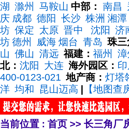
湖
滁州
马鞍山
中部：
南昌
庆
成都
德阳
长沙
株洲
湘潭
坊
保定
太原
晋中
沈阳
济
坊
德州
威海
烟台
青岛
珠三
山
佛山
清远
福建：
福州
漳
北：
沈阳
大连
海外园区：
印
400-0123-021
地产商：
灯塔
洋
均和
昆山迈高
|
【地图查
当前位置 :
首页
>>
长三角厂