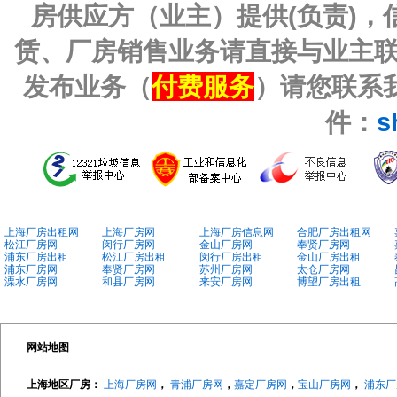
房供应方（业主）提供(负责)
赁、厂房销售业务请直接与业主
发布业务（
付费服务
）请您联系我
件：
s
上海厂房出租网
上海厂房网
上海厂房信息网
合肥厂房出租网
松江厂房网
闵行厂房网
金山厂房网
奉贤厂房网
浦东厂房出租
松江厂房出租
闵行厂房出租
金山厂房出租
浦东厂房网
奉贤厂房网
苏州厂房网
太仓厂房网
溧水厂房网
和县厂房网
来安厂房网
博望厂房出租
网站地图
上海地区厂房：
上海厂房网
，
青浦厂房网
，
嘉定厂房网
，
宝山厂房网
，
浦东厂