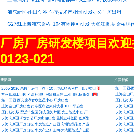
上海浦东厂房出租 金桥城市副中心-工业厂房 1030平方米
·
浦东新区·雨田创谷 医疗技术产业园 研发办公厂房出租
·
G2761上海浦东金桥 104有环评可研发 大张江板块 金桥
·
厂房厂房研发楼项目欢迎
0123-021
新新闻
推荐新闻
图
·
第一工园-
·
2005-2020 老牌厂房网！旗下10大网站联合推广！欢迎委...[
]
图
·
上海金山厂
·
常州盐城工业园区 高标准厂房出租出售 工业用地招商引...[
]
·
第一工园-西安莲湖智联创星中心 厂房出售
·
厦门新机场 
·
上海金山厂房出售 南亭医疗健康科技港 1000平起售
·
珠海高新区
·
厦门新机场 墅质产业园 翔安莲河片区 先进智造中心 厂...
·
珠海高新区
·
珠海高新区研发办公厂房出租出售 圣博立科创园 创新型...
·
珠海高新区
·
珠海高新区厂房出租 华发智造产业园 高端智能装备产业...
·
珠海高新区
·
珠海高新区厂房出租 华发产业新空间·大湾区智造产业园...
·
珠海高新区