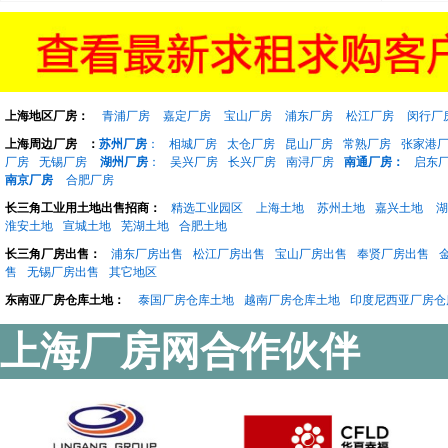
上海地区厂房：
青浦厂房
嘉定厂房
宝山厂房
浦东厂房
松江厂房
闵行厂
上海周边厂房
：
苏州厂房
：
相城厂房
太仓厂房
昆山厂房
常熟厂房
张家港
厂房
无锡厂房
湖州厂房
：
吴兴厂房
长兴厂房
南浔厂房
南通厂房：
启东
南京厂房
合肥厂房
长三角工业用土地出售招商：
精选工业园区
上海土地
苏州土地
嘉兴土地
湖
淮安土地
宣城土地
芜湖土地
合肥土地
长三角厂房出售：
浦东厂房出售
松江厂房出售
宝山厂房出售
奉贤厂房出售
售
无锡厂房出售
其它地区
东南亚厂房仓库土地：
泰国厂房仓库土地
越南厂房仓库土地
印度尼西亚厂房仓
上海厂房网合作伙伴