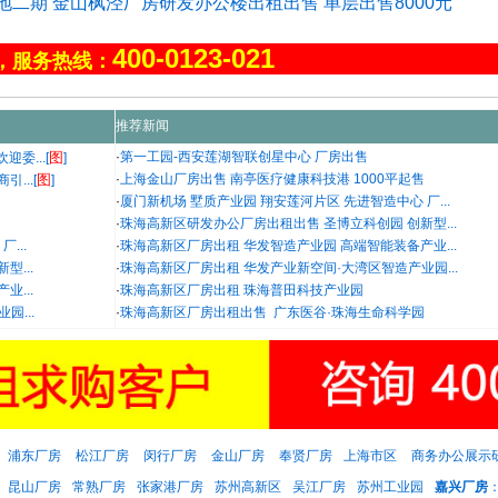
业基地二期 金山枫泾厂房研发办公楼出租出售 单层出售8000元
400-0123-021
，服务热线：
推荐新闻
图
·
第一工园-西安莲湖智联创星中心 厂房出售
委...[
]
图
·
上海金山厂房出售 南亭医疗健康科技港 1000平起售
...[
]
·
厦门新机场 墅质产业园 翔安莲河片区 先进智造中心 厂...
售
·
珠海高新区研发办公厂房出租出售 圣博立科创园 创新型...
...
·
珠海高新区厂房出租 华发智造产业园 高端智能装备产业...
...
·
珠海高新区厂房出租 华发产业新空间·大湾区智造产业园...
...
·
珠海高新区厂房出租 珠海普田科技产业园
...
·
珠海高新区厂房出租出售 广东医谷·珠海生命科学园
浦东厂房
松江厂房
闵行厂房
金山厂房
奉贤厂房
上海市区
商务办公展示
昆山厂房
常熟厂房
张家港厂房
苏州高新区
吴江厂房
苏州工业园
嘉兴厂房