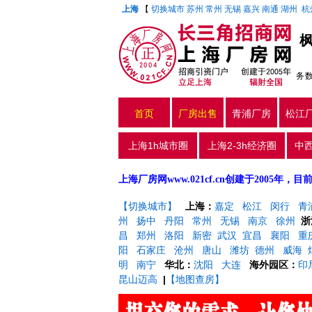
上海
【
切换城市
苏州
常州
无锡
嘉兴
南通
湖州
杭
务
首页
厂房出售
青浦厂房
松江
上海1h城市圈
上海2-3h经济圈
中
上海厂房网www.021cf.cn创建于200
【切换城市】
上海：
嘉定
松江
闵行
青
州
扬中
丹阳
常州
无锡
南京
徐州
浙
昌
郑州
洛阳
新密
武汉
宜昌
襄阳
重
阳
石家庄
沧州
唐山
潍坊
德州
威海
明
南宁
华北：
沈阳
大连
海外园区：
印
昆山迈高
|
【地图查房】