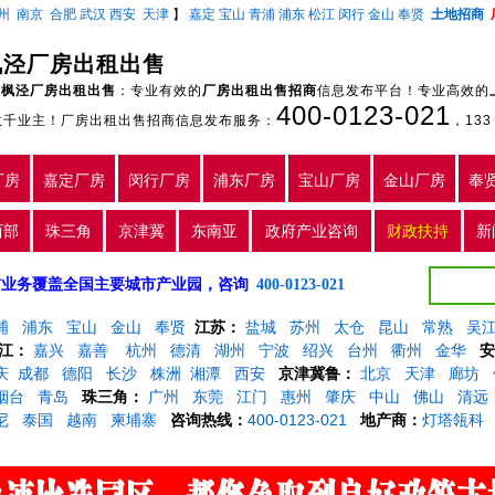
州
南京
合肥
武汉
西安
天津
】
嘉定
宝山
青浦
浦东
松江
闵行
金山
奉贤
土地招商
枫泾厂房出租出售
枫泾厂房出租出售
：专业有效的
厂房出租出售招商
信息发布平台！专业高效的
400-0123-021
数千业主！厂房出租出售招商信息发布服务：
，
133
厂房
嘉定厂房
闵行厂房
浦东厂房
宝山厂房
金山厂房
奉
西部
珠三角
京津冀
东南亚
政府产业咨询
财政扶持
新
5年，目前业务覆盖全国主要城市产业园，咨询
400-0123-021
浦
浦东
宝山
金山
奉贤
江苏：
盐城
苏州
太仓
昆山
常熟
吴
江：
嘉兴
嘉善
杭州
德清
湖州
宁波
绍兴
台州
衢州
金华
安
庆
成都
德阳
长沙
株洲
湘潭
西安
京津冀鲁：
北京
天津
廊坊
烟台
青岛
珠三角：
广州
东莞
江门
惠州
肇庆
中山
佛山
清远
尼
泰国
越南
柬埔寨
咨询热线：
400-0123-021
地产商：
灯塔瓴科