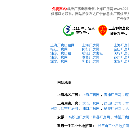
免责声名:
枫泾厂房出租出售-上海厂房网 www.021
供需双方联系。网站所发布之广告信息由厂房供应
广告发
上海厂房出租网
上海厂房网
上海厂房
松江厂房网
闵行厂房网
金山厂房
浦东厂房出租
松江厂房出租
闵行厂房
浦东厂房网
奉贤厂房网
苏州厂房
溧水厂房网
和县厂房网
来安厂房
网站地图
上海地区厂房：
上海厂房网
，
青浦厂房网
，
嘉
上海周边厂房：
太仓厂房网
，
昆山厂房网
，
常
房网
，
江宁厂房网
，
浦口厂房网
，
栖霞厂房网
，
六
安徽：
马鞍山厂房网
：
和县厂房网
，
博望厂房
政府一手工业土地招商：
长三角工业用地招商