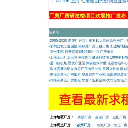
​G2766 上海 临港金山先进制造
·
厂房厂房研发楼项目欢迎推广发布
新新闻
·
2005-2020 老牌厂房网！旗下10大网站联合推广！欢迎
·
常州盐城工业园区 高标准厂房出租出售 工业用地招商引
·
第一工园-西安莲湖智联创星中心 厂房出售
·
上海金山厂房出售 南亭医疗健康科技港 1000平起
·
厦门新机场 墅质产业园 翔安莲河片区 先进智造中心 厂
·
珠海高新区研发办公厂房出租出售 圣博立科创园 创新型
·
珠海高新区厂房出租 华发智造产业园 高端智能装备产业
·
珠海高新区厂房出租 华发产业新空间·大湾区智造产业园
上海地区厂房：
青浦厂房
嘉定厂房
宝山厂房
上海周边厂房
：
苏州厂房
：
相城厂房
太仓厂房