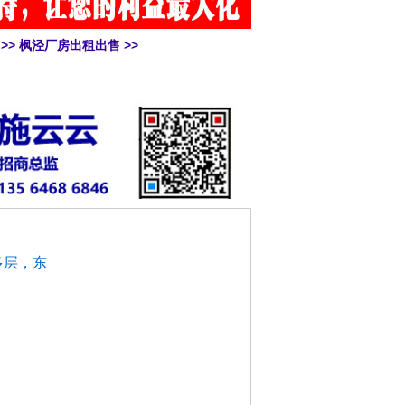
>>
枫泾厂房出租出售
>>
多层，东