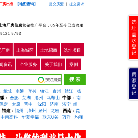
厂房出售
【地图查询】
提交房源
｜
提交需求
选
上海厂房信息
营销推广平台，05年至今已成功服
址
 9121 9793
需
求
登
贤厂房
上海城区
土地招商
选址项目
记
闻资讯
企业服务
关于我们
案例
房
源
登
江
相城
南通
宜兴
镇江
泰州
靖江
扬
记
徽：
合肥
芜湖
滁州
马鞍山
中部：
南
保定
太原
晋中
沈阳
济南
济宁
绵
福建：
福州
漳州
泉州
龙岩
西南：
昆
中南高科
华夏幸福
联东U谷
万洋
均和