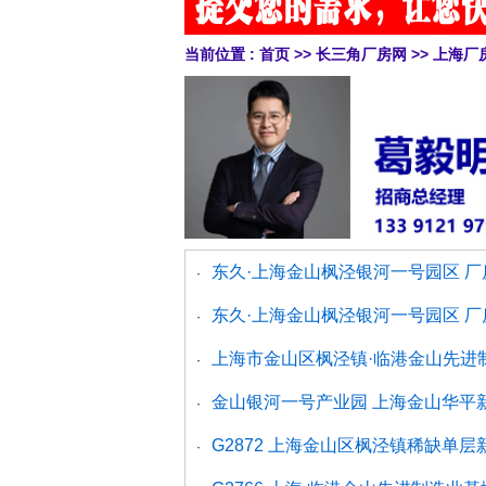
当前位置 :
首页
>>
长三角厂房网
>>
上海厂
东久·上海金山枫泾银河一号园区 厂
·
东久·上海金山枫泾银河一号园区 
·
上海市金山区枫泾镇·​临港金山先
·
金山银河一号产业园 上海金山华平新
·
G2872 上海金山区枫泾镇稀缺单层新
·