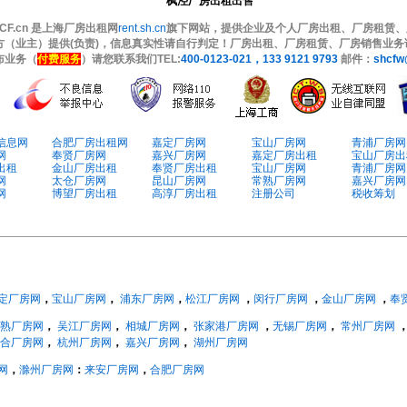
枫泾厂房出租出售
CF.cn 是上海厂房出租网
rent.sh.cn
旗下网站，提供企业及个人厂房出租、厂房租赁、
方（业主）提供(负责)，信息真实性请自行判定！厂房出租、厂房租赁、厂房销售业
布业务（
付费服务
）请您联系我们TEL:
400-0123-021，133 9121 9793
邮件：
shcfw
信息网
合肥厂房出租网
嘉定厂房网
宝山厂房网
青浦厂房网
网
奉贤厂房网
嘉兴厂房网
嘉定厂房出租
宝山厂房出
出租
金山厂房出租
奉贤厂房出租
宝山厂房网
青浦厂房网
网
太仓厂房网
昆山厂房网
常熟厂房网
嘉兴厂房网
网
博望厂房出租
高淳厂房出租
注册公司
税收筹划
定厂房网
，
宝山厂房网
，
浦东厂房网
，
松江厂房网
，
闵行厂房网
，
金山厂房网
，
奉
熟厂房网
，
吴江厂房网
，
相城厂房网
，
张家港厂房网
，
无锡厂房网
，
常州厂房网
合厂房网
，
杭州厂房网
，
嘉兴厂房网
，
湖州厂房网
网
，
滁州厂房网
：
来安厂房网
，
合肥厂房网