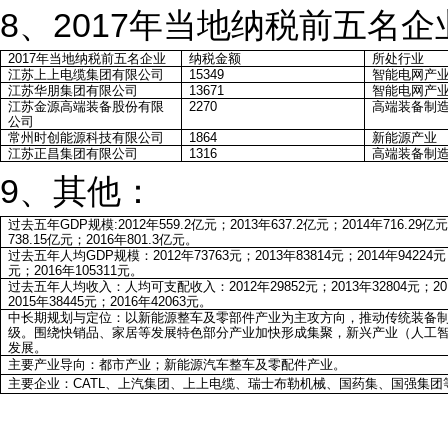
8、2017年当地纳税前五名企
2017年当地纳税前五名企业
纳税金额
所处行业
江苏上上电缆集团有限公司
15349
智能电网产
江苏华朋集团有限公司
13671
智能电网产
江苏金源高端装备股份有限
2270
高端装备制
公司
常州时创能源科技有限公司
1864
新能源产业
江苏正昌集团有限公司
1316
高端装备制
9、其他：
过去五年GDP规模:2012年559.2亿元；2013年637.2亿元；2014年716.29亿
738.15亿元；2016年801.3亿元。
过去五年人均GDP规模：2012年73763元；2013年83814元；2014年94224元；
元；2016年105311元。
过去五年人均收入：人均可支配收入：2012年29852元；2013年32804元；201
2015年38445元；2016年42063元。
中长期规划与定位：以新能源整车及零部件产业为主攻方向，推动传统装备
级。围绕快销品、家居等发展特色部分产业加快形成集聚，新兴产业（人工
发展。
主要产业导向：都市产业；新能源汽车整车及零配件产业。
主要企业：CATL、上汽集团、上上电缆、瑞士布勒机械、国药集、国强集团