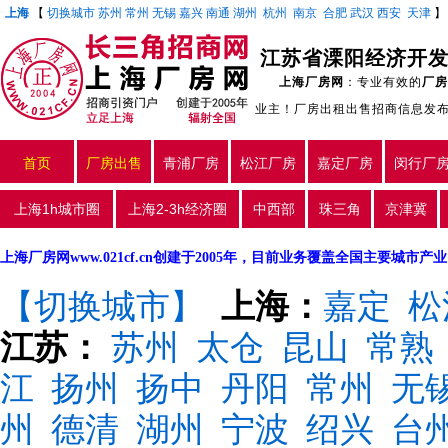
上海
【
切换城市
苏州
常州
无锡
嘉兴
南通
湖州
杭州
南京
合肥
武汉
西安
天津
江苏省溧阳经济开发
上海厂房网
：专业有效的
厂房
业主！厂房出租出售招商信息发
首页
厂房出售
青浦厂房
松江厂房
嘉定厂房
闵行厂
上海1h城市圈
上海2-3h经济圈
中西部
珠三角
京津冀
上海厂房网www.021cf.cn创建于2005年，目前业务覆盖全国主要城市
【切换城市】
上海：
嘉定
松
江苏：
苏州
太仓
昆山
常熟
江
扬州
扬中
丹阳
常州
无
州
德清
湖州
宁波
绍兴
台