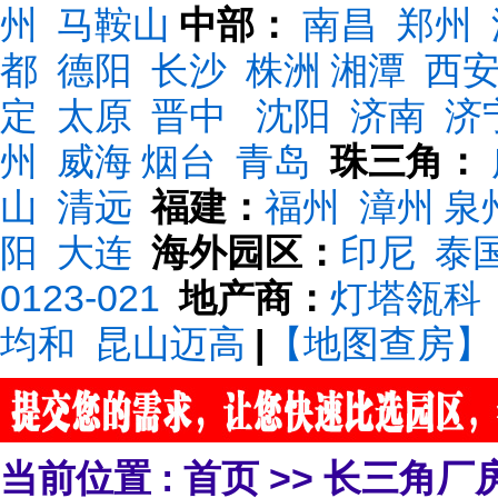
州
马鞍山
中部：
南昌
郑州
都
德阳
长沙
株洲
湘潭
西
定
太原
晋中
沈阳
济南
济
州
威海
烟台
青岛
珠三角：
山
清远
福建：
福州
漳州
泉
阳
大连
海外园区：
印尼
泰
0123-021
地产商：
灯塔瓴科
均和
昆山迈高
|
【地图查房】
当前位置 :
首页
>>
长三角厂