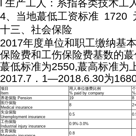
l 生产工人：系指各类技术工
4、当地蕞低工资标准 1720 
十三、社会保险
2017年度单位和职工缴纳
保险费和工伤保险费基数的蕞低标准由
蕞低标准为2550,蕞高标准
2017.7．1—2018.6.30为168
项目
用人单位缴费比例
个
Item
% paid by company
% 
养老保险 Pension
19
8
医疗保险
8
2
Medical insurance
失业保险
0.5
0.
Unemployment insurance
工伤保险
0.9%-3.0%
Industrial injury insurance
生育保险
0.8
Maternity insurance