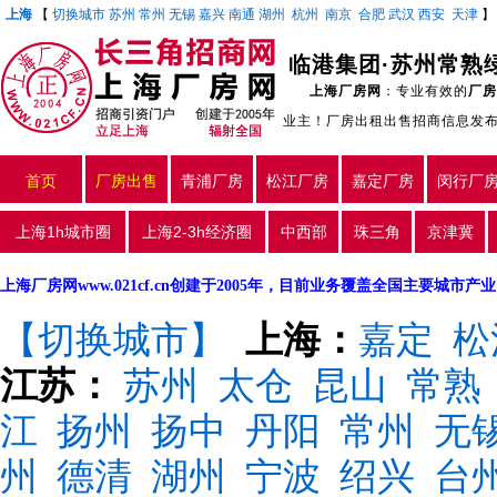
上海
【
切换城市
苏州
常州
无锡
嘉兴
南通
湖州
杭州
南京
合肥
武汉
西安
天津
临港集团·苏州常熟
上海厂房网
：专业有效的
厂房
业主！厂房出租出售招商信息发
首页
厂房出售
青浦厂房
松江厂房
嘉定厂房
闵行厂
上海1h城市圈
上海2-3h经济圈
中西部
珠三角
京津冀
上海厂房网www.021cf.cn创建于2005年，目前业务覆盖全国主要城市
【切换城市】
上海：
嘉定
松
江苏：
苏州
太仓
昆山
常熟
江
扬州
扬中
丹阳
常州
无
州
德清
湖州
宁波
绍兴
台