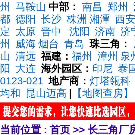
州
马鞍山
中部：
南昌
郑州
都
德阳
长沙
株洲
湘潭
西
定
太原
晋中
沈阳
济南
济
州
威海
烟台
青岛
珠三角：
山
清远
福建：
福州
漳州
泉
阳
大连
海外园区：
印尼
泰
0123-021
地产商：
灯塔瓴科
均和
昆山迈高
|
【地图查房】
当前位置 :
首页
>>
长三角厂