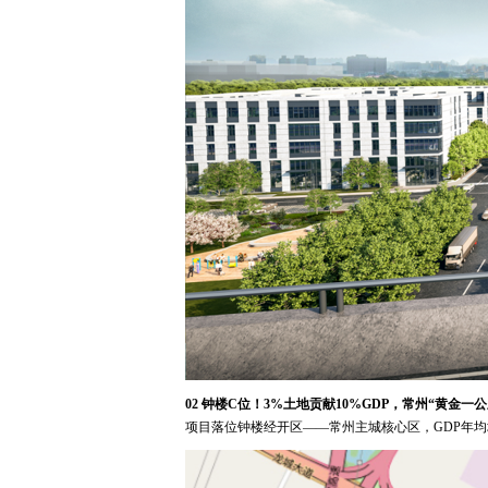
02 钟楼C位！3%土地贡献10%GDP，常州“黄金一
项目落位钟楼经开区——常州主城核心区，GDP年