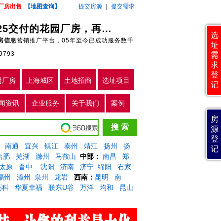
厂房出售
【地图查询】
提交房源
｜
提交需求
常州单价3字头起、高速口5分钟、国企0烂尾！2025交付的花园厂房，再不抢真没了 |常州厂房出售
选
房信息
营销推广平台，05年至今已成功服务数千
址
9793
需
求
登
贤厂房
上海城区
土地招商
选址项目
记
闻资讯
企业服务
关于我们
案例
房
源
登
南通
宜兴
镇江
泰州
靖江
扬州
扬
记
合肥
芜湖
滁州
马鞍山
中部：
南昌
郑
太原
晋中
沈阳
济南
济宁
绵阳
石家
福州
漳州
泉州
龙岩
西南：
昆明
南
高科
华夏幸福
联东U谷
万洋
均和
昆山