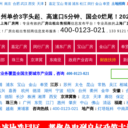
州
南京
合肥
武汉
西安
天津
】
嘉定
宝山
青浦
浦东
松江
闵行
金山
奉贤
土地招商
上海厂房网
：专业有效的
厂房出租出售招商
信息发布平台！专业高效的
上海厂
400-0123-021
主！厂房出租出售招商信息发布服务：
，133 9121 
厂房
嘉定厂房
闵行厂房
浦东厂房
宝山厂房
金山厂房
奉
西部
珠三角
京津冀
东南亚
政府产业咨询
财政扶持
新
5年，目前业务覆盖全国主要城市产业园，咨询
400-0123-021
浦
浦东
宝山
金山
奉贤
江苏：
苏州
太仓
昆山
常熟
吴江
相城
嘉兴
嘉善
杭州
德清
湖州
宁波
绍兴
台州
衢州
金华
安徽：
都
德阳
长沙
株洲
湘潭
西安
京津冀鲁：
北京
天津
廊坊
保定
岛
珠三角：
广州
东莞
江门
惠州
肇庆
中山
佛山
清远
福建：
国
越南
柬埔寨
咨询热线：
400-0123-021
地产商：
灯塔瓴科
中南