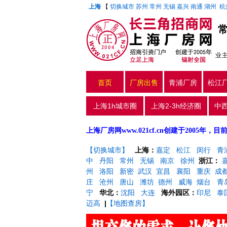
上海
【
切换城市
苏州
常州
无锡
嘉兴
南通
湖州
杭
业
首页
厂房出售
青浦厂房
松江
上海1h城市圈
上海2-3h经济圈
中
上海厂房网www.021cf.cn创建于200
【切换城市】
上海：
嘉定
松江
闵行
青
中
丹阳
常州
无锡
南京
徐州
浙江：
州
洛阳
新密
武汉
宜昌
襄阳
重庆
成
庄
沧州
唐山
潍坊
德州
威海
烟台
青
宁
华北：
沈阳
大连
海外园区：
印尼
泰
迈高
|
【地图查房】