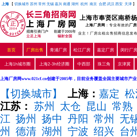
上海
【
切换城市
苏州
常州
无锡
嘉兴
南通
湖州
杭州
南京
合肥
武汉
西安
天津
上海市奉贤区南桥杨王
上海厂房网
：专业有效的
厂房
业主！厂房出租出售招商信息发
首页
厂房出售
青浦厂房
松江厂房
嘉定厂房
闵行厂
上海1h城市圈
上海2-3h经济圈
中西部
珠三角
京津冀
上海厂房网www.021cf.cn创建于2005年，目前业务覆盖全国主要城市
【切换城市】
上海：
嘉定
松
江苏：
苏州
太仓
昆山
常熟
江
扬州
扬中
丹阳
常州
无
州
德清
湖州
宁波
绍兴
台