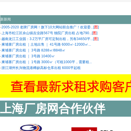
新新闻
图
·
2005-2020 老牌厂房网！旗下10大网站联合推广！欢迎委...[
]
图
·
上海市松江区佘山镇吉业路567号 独院厂房出租 占地790...[
]
图
·
越南龙江工业园：3.2万平厂房可定制出租，另有34650平...[
]
·
柬埔寨厂房出租 ｜土地出售 ｜ 41号路 6000㎡-12000㎡...
·
柬埔寨厂房出租 ｜ 3号路 8288㎡/8848㎡
·
柬埔寨厂房出租 ｜ 3号路 10400㎡
·
柬埔寨厂房出租 ｜ 1号路 3000㎡（可租1000平，需要租...
·
浙江湖州长兴物流港稀缺高标仓库出租 6000平起租
上海厂房网合作伙伴