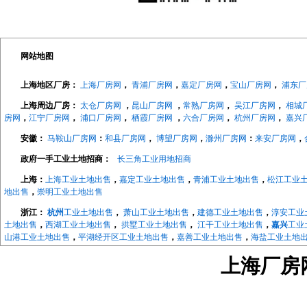
网站地图
上海地区厂房：
上海厂房网
，
青浦厂房网
，
嘉定厂房网
，
宝山厂房网
，
浦东厂
上海周边厂房：
太仓厂房网
，
昆山厂房网
，
常熟厂房网
，
吴江厂房网
，
相城
房网
，
江宁厂房网
，
浦口厂房网
，
栖霞厂房网
，
六合厂房网
，
杭州厂房网
，
嘉兴
安徽：
马鞍山厂房网
：
和县厂房网
，
博望厂房网
，
滁州厂房网
：
来安厂房网
，
政府一手工业土地招商：
长三角工业用地招商
上海：
上海工业土地出售
，
嘉定工业土地出售
，
青浦工业土地出售
，
松江工业
地出售
，
崇明工业土地出售
浙江：
杭州
工业土地出售
，
萧山工业土地出售
，
建德工业土地出售
，
淳安工业
土地出售
，
西湖工业土地出售
，
拱墅工业土地出售
，
江干工业土地出售
，
嘉兴
工业
山港工业土地出售
，
平湖经开区工业土地出售
，
嘉善工业土地出售
，
海盐工业土地
地出售
，
长兴工业土地出售
，
德清工业土地出售
，
绍兴
工业土地出售
，
越城工业土
上海厂房网w
地出售
，
宁波
工业土地出售
，
海曙工业土地出售
，
江北工业土地出售
，
北仑工业土
地出售
，
象山工业土地出售
，
宁海工业土地出售
，
江苏：
南京
工业土地出售
，
南京开发区工业土地
，
浦口工业土地出售
，
江宁工