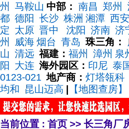
州
马鞍山
中部：
南昌
郑州
都
德阳
长沙
株洲
湘潭
西
定
太原
晋中
沈阳
济南
济
州
威海
烟台
青岛
珠三角：
山
清远
福建：
福州
漳州
泉
阳
大连
海外园区：
印尼
泰
0123-021
地产商：
灯塔瓴科
均和
昆山迈高
|
【地图查房】
当前位置 :
首页
>>
长三角厂