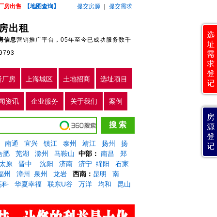
厂房出售
【地图查询】
提交房源
｜
提交需求
房出租
选
房信息
营销推广平台，05年至今已成功服务数千
址
9793
需
求
登
贤厂房
上海城区
土地招商
选址项目
记
闻资讯
企业服务
关于我们
案例
房
源
登
南通
宜兴
镇江
泰州
靖江
扬州
扬
记
合肥
芜湖
滁州
马鞍山
中部：
南昌
郑
太原
晋中
沈阳
济南
济宁
绵阳
石家
福州
漳州
泉州
龙岩
西南：
昆明
南
高科
华夏幸福
联东U谷
万洋
均和
昆山