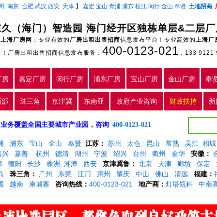
州
南京
合肥
武汉
西安
天津
】
嘉定
宝山
青浦
浦东
松江
闵行
金山
奉贤
土地招商
东久（海门）智造园 海门经开区独栋单层&二层厂
上海厂房网
：专业有效的
厂房出租出售招商
信息发布平台！专业高效的
上海厂
400-0123-021
主！厂房出租出售招商信息发布服务：
，133 9121 
厂房
嘉定厂房
闵行厂房
浦东厂房
宝山厂房
金山厂房
奉
西部
珠三角
京津冀
东南亚
政府产业咨询
财政扶持
新
5年，目前业务覆盖全国主要城市产业园，咨询
400-0123-021
浦
浦东
宝山
金山
奉贤
江苏：
苏州
太仓
昆山
常熟
吴江
相城
嘉兴
嘉善
杭州
德清
湖州
宁波
绍兴
台州
衢州
金华
安徽：
都
德阳
长沙
株洲
湘潭
西安
京津冀鲁：
北京
天津
廊坊
保定
岛
珠三角：
广州
东莞
江门
惠州
肇庆
中山
佛山
清远
福建：
国
越南
柬埔寨
咨询热线：
400-0123-021
地产商：
灯塔瓴科
中南