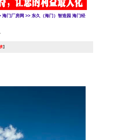
>
海门厂房网
>> 东久（海门）智造园 海门经
租
求
】