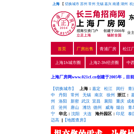
上海
【
切换城市
苏州
常州
无锡
嘉兴
南通
湖州
杭
业
首页
厂房出售
青浦厂房
松江
上海1h城市圈
上海2-3h经济圈
中
上海厂房网www.021cf.cn创建于200
【切换城市】
上海：
嘉定
松江
闵行
青
中
丹阳
常州
无锡
南京
徐州
浙江：
州
洛阳
新密
武汉
宜昌
襄阳
重庆
成
庄
沧州
唐山
潍坊
德州
威海
烟台
青
宁
华北：
沈阳
大连
海外园区：
印尼
泰
迈高
|
【地图查房】