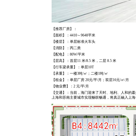
【推荐厂房】：
【面积】：4410～9648平米
【楼层】：单层标准火车头
【消防】：丙二类
【配电】：80W/平米
【层高】：首层11 米/8.5 米，二层 8.5 米
【行车梁承重】：单层10T
【承重】：一楼3吨/㎡；二楼1吨/㎡
【租金】：单层厂房 20元/平/月；双层16元/㎡/月
【物业费】：2 元/平/月
【交通】：当前，海门迎来了天时、地利、人和的蕞
上海和苏南主要城市实现畅联畅通，将真正融入上海半