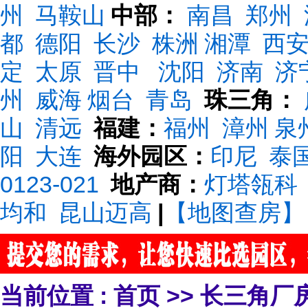
州
马鞍山
中部：
南昌
郑州
都
德阳
长沙
株洲
湘潭
西
定
太原
晋中
沈阳
济南
济
州
威海
烟台
青岛
珠三角：
山
清远
福建：
福州
漳州
泉
阳
大连
海外园区：
印尼
泰
0123-021
地产商：
灯塔瓴科
均和
昆山迈高
|
【地图查房】
当前位置 :
首页
>>
长三角厂