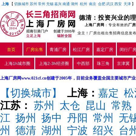
上海
【
切换城市
苏州
常州
无锡
嘉兴
南通
湖州
杭州
南京
合肥
武汉
西安
天津
德清：投资兴业的
上海厂房网
：专业有效的
厂房
业主！厂房出租出售招商信息发
首页
厂房出售
青浦厂房
松江厂房
嘉定厂房
闵行厂
上海1h城市圈
上海2-3h经济圈
中西部
珠三角
京津冀
上海厂房网www.021cf.cn创建于2005年，目前业务覆盖全国主要城市
【切换城市】
上海：
嘉定
松
江苏：
苏州
太仓
昆山
常熟
江
扬州
扬中
丹阳
常州
无
州
德清
湖州
宁波
绍兴
台