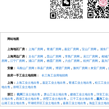
网站地图
上海地区厂房：
上海厂房网
，
青浦厂房网
，
嘉定厂房网
，
宝山厂房网
，
浦东厂
上海周边厂房：
太仓厂房网
，
昆山厂房网
，
常熟厂房网
，
吴江厂房网
，
相城
房网
，
江宁厂房网
，
浦口厂房网
，
栖霞厂房网
，
六合厂房网
，
杭州厂房网
，
嘉兴
安徽：
马鞍山厂房网
：
和县厂房网
，
博望厂房网
，
滁州厂房网
：
来安厂房网
，
政府一手工业土地招商：
长三角工业用地招商
上海：
上海工业土地出售
，
嘉定工业土地出售
，
青浦工业土地出售
，
松江工业
地出售
，
崇明工业土地出售
浙江：
杭州
工业土地出售
，
萧山工业土地出售
，
建德工业土地出售
，
淳安工业
土地出售
，
西湖工业土地出售
，
拱墅工业土地出售
，
江干工业土地出售
，
嘉兴
工业
山港工业土地出售
，
平湖经开区工业土地出售
，
嘉善工业土地出售
，
海盐工业土地
地出售
，
长兴工业土地出售
，
德清工业土地出售
，
绍兴
工业土地出售
，
越城工业土