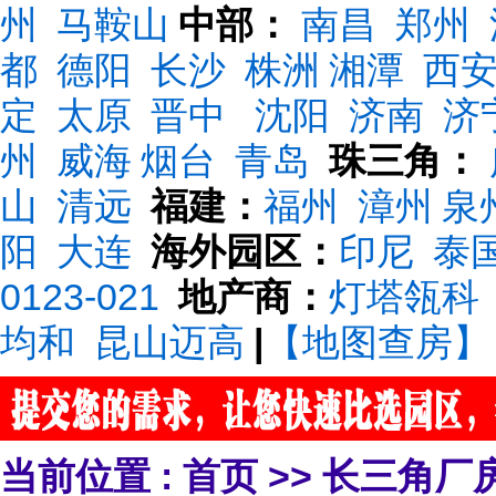
州
马鞍山
中部：
南昌
郑州
都
德阳
长沙
株洲
湘潭
西
定
太原
晋中
沈阳
济南
济
州
威海
烟台
青岛
珠三角：
山
清远
福建：
福州
漳州
泉
阳
大连
海外园区：
印尼
泰
0123-021
地产商：
灯塔瓴科
均和
昆山迈高
|
【地图查房】
当前位置 :
首页
>>
长三角厂