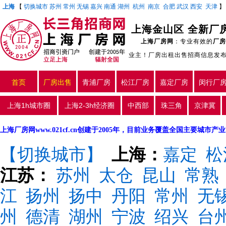
上海
【
切换城市
苏州
常州
无锡
嘉兴
南通
湖州
杭州
南京
合肥
武汉
西安
天津
上海金山区 全新厂房
上海厂房网
：专业有效的
厂房
业主！厂房出租出售招商信息发
首页
厂房出售
青浦厂房
松江厂房
嘉定厂房
闵行厂
上海1h城市圈
上海2-3h经济圈
中西部
珠三角
京津冀
上海厂房网www.021cf.cn创建于2005年，目前业务覆盖全国主要城市
【切换城市】
上海：
嘉定
松
江苏：
苏州
太仓
昆山
常熟
江
扬州
扬中
丹阳
常州
无
州
德清
湖州
宁波
绍兴
台