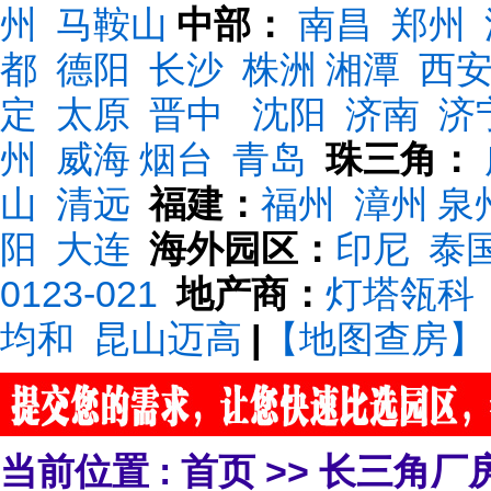
州
马鞍山
中部：
南昌
郑州
都
德阳
长沙
株洲
湘潭
西
定
太原
晋中
沈阳
济南
济
州
威海
烟台
青岛
珠三角：
山
清远
福建：
福州
漳州
泉
阳
大连
海外园区：
印尼
泰
0123-021
地产商：
灯塔瓴科
均和
昆山迈高
|
【地图查房】
当前位置 :
首页
>>
长三角厂