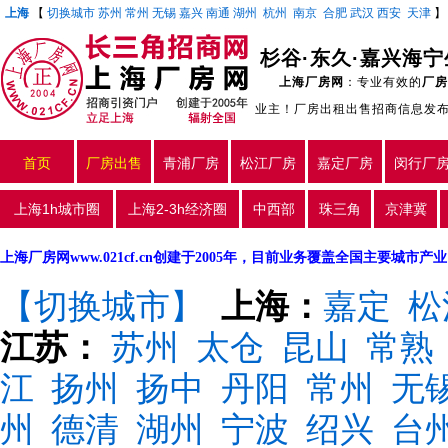
上海
【
切换城市
苏州
常州
无锡
嘉兴
南通
湖州
杭州
南京
合肥
武汉
西安
天津
杉谷·东久·嘉兴海宁
上海厂房网
：专业有效的
厂房
业主！厂房出租出售招商信息发
首页
厂房出售
青浦厂房
松江厂房
嘉定厂房
闵行厂
上海1h城市圈
上海2-3h经济圈
中西部
珠三角
京津冀
上海厂房网www.021cf.cn创建于2005年，目前业务覆盖全国主要城市
【切换城市】
上海：
嘉定
松
江苏：
苏州
太仓
昆山
常熟
江
扬州
扬中
丹阳
常州
无
州
德清
湖州
宁波
绍兴
台