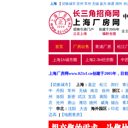
上海
【
切换城市
苏州
常州
无锡
嘉兴
南通
湖州
杭
业
首页
厂房出售
青浦厂房
松江
上海1h城市圈
上海2-3h经济圈
中
上海厂房网www.021cf.cn创建于200
【切换城市】
上海：
嘉定
松江
闵行
青
中
丹阳
常州
无锡
南京
徐州
浙江：
州
洛阳
新密
武汉
宜昌
襄阳
重庆
成
庄
沧州
唐山
潍坊
德州
威海
烟台
青
宁
华北：
沈阳
大连
海外园区：
印尼
泰
迈高
|
【地图查房】