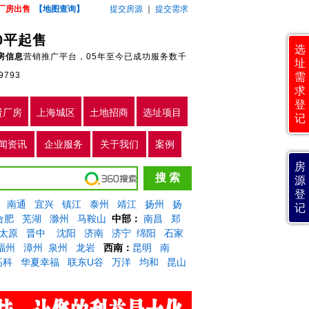
厂房出售
【地图查询】
提交房源
｜
提交需求
0平起售
选
房信息
营销推广平台，05年至今已成功服务数千
址
9793
需
求
登
贤厂房
上海城区
土地招商
选址项目
记
闻资讯
企业服务
关于我们
案例
房
源
登
南通
宜兴
镇江
泰州
靖江
扬州
扬
记
合肥
芜湖
滁州
马鞍山
中部：
南昌
郑
太原
晋中
沈阳
济南
济宁
绵阳
石家
福州
漳州
泉州
龙岩
西南：
昆明
南
高科
华夏幸福
联东U谷
万洋
均和
昆山