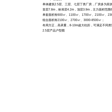
单体建筑2.5层、三层、七层丁类厂房，厂房多为双
首层7.8m，标准层4.2m，顶层3.9m，主力面积范围
单套面积有600㎡、1100㎡、1700㎡、2100㎡、23
组合面积有2100㎡、2700㎡、3000-8500㎡；
布局方正，高承重，8-10m超大柱距，可满足不同
2.5层产品户型图