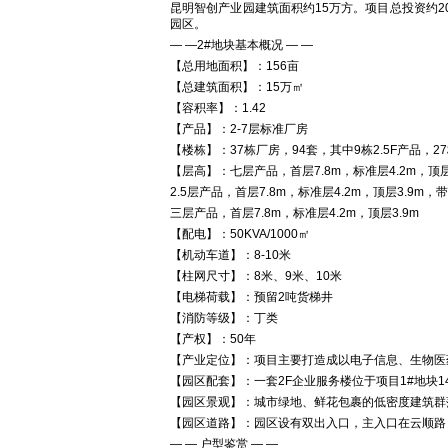
昆明智创产业园建筑面积约15万方。项目总投资约
园区。
— —2#地块基本概况 — —
【总用地面积】：156亩
【总建筑面积】：15万㎡
【容积率】：1.42
【产品】：2-7层标准厂房
【楼栋】：37栋厂房，94套，其中9栋2.5F产品，
【层高】：七层产品，首层7.8m，标准层4.2m，顶层
2.5层产品，首层7.8m，标准层4.2m，顶层3.9m，
三层产品，首层7.8m，标准层4.2m，顶层3.9m
【配电】：50KVA/1000㎡
【机动车道】：8-10米
【柱网尺寸】：8米、9米、10米
【电梯荷载】：预留2吨货梯井
【消防等级】：丁类
【产权】：50年
【产业定位】：项目主要打造成以电子信息、生物医
【园区配套】：一套2F企业服务楼位于项目1#地块1
【园区景观】：城市绿地、鲜花包裹的低密度建筑群
【园区道路】：园区设有双出入口，主入口在云顺路
— — 户型鉴赏 — —