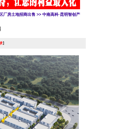
发区厂房土地招商出售
>> 中南高科·昆明智创产
售
求
】