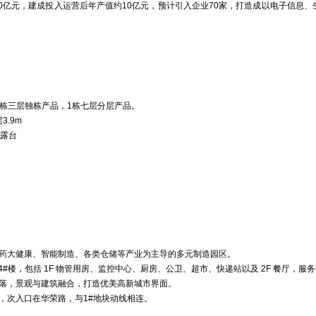
20亿元，建成投入运营后年产值约10亿元，预计引入企业70家，打造成以电子信息
27栋三层独栋产品，1栋七层分层产品。
3.9m
带露台
药大健康、智能制造、各类仓储等产业为主导的多元制造园区。
4#楼，包括 1F 物管用房、监控中心、厨房、公卫、超市、快递站以及 2F 餐厅，服
落，景观与建筑融合，打造优美高新城市界面。
，次入口在华荣路，与1#地块动线相连。