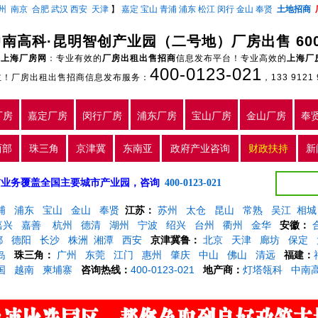
州
南京
合肥
武汉
西安
天津
】
嘉定
宝山
青浦
浦东
松江
闵行
金山
奉贤
土地招商
中南高科·昆明智创产业园（二号地）厂房出售 60
上海厂房网
：专业有效的
厂房出租出售招商
信息发布平台！专业高效的
上海厂
400-0123-021
主！厂房出租出售招商信息发布服务：
，133 9121 
厂房
嘉定厂房
闵行厂房
浦东厂房
宝山厂房
金山厂房
奉
西部
珠三角
京津冀
东南亚
政府产业咨询
财政扶持
新
5年，目前业务覆盖全国主要城市产业园，咨询
400-0123-021
浦
浦东
宝山
金山
奉贤
江苏：
苏州
太仓
昆山
常熟
吴江
相城
嘉兴
嘉善
杭州
德清
湖州
宁波
绍兴
台州
衢州
金华
安徽：
都
德阳
长沙
株洲
湘潭
西安
京津冀鲁：
北京
天津
廊坊
保定
岛
珠三角：
广州
东莞
江门
惠州
肇庆
中山
佛山
清远
福建：
国
越南
柬埔寨
咨询热线：
400-0123-021
地产商：
灯塔瓴科
中南