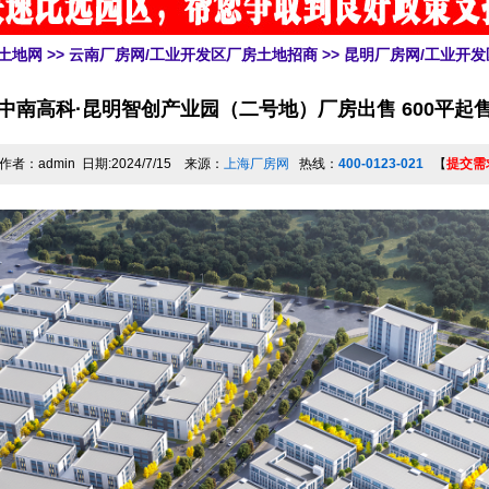
土地网
>>
云南厂房网/工业开发区厂房土地招商
>>
昆明厂房网/工业开
中南高科·昆明智创产业园（二号地）厂房出售 600平起
作者：admin 日期:2024/7/15 来源：
上海厂房网
热线：
400-0123-021
【
提交需