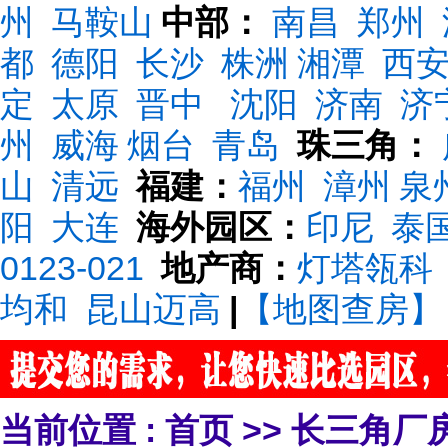
州
马鞍山
中部：
南昌
郑州
都
德阳
长沙
株洲
湘潭
西
定
太原
晋中
沈阳
济南
济
州
威海
烟台
青岛
珠三角：
山
清远
福建：
福州
漳州
泉
阳
大连
海外园区：
印尼
泰
0123-021
地产商：
灯塔瓴科
均和
昆山迈高
|
【地图查房】
当前位置 :
首页
>>
长三角厂