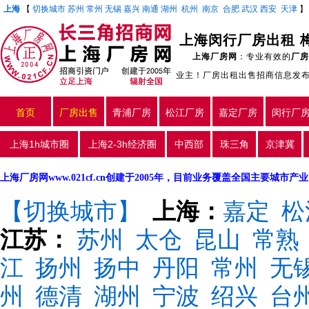
上海
【
切换城市
苏州
常州
无锡
嘉兴
南通
湖州
杭州
南京
合肥
武汉
西安
天津
上海闵行厂房出租 梅
上海厂房网
：专业有效的
厂房
业主！厂房出租出售招商信息发
首页
厂房出售
青浦厂房
松江厂房
嘉定厂房
闵行厂
上海1h城市圈
上海2-3h经济圈
中西部
珠三角
京津冀
上海厂房网www.021cf.cn创建于2005年，目前业务覆盖全国主要城市
【切换城市】
上海：
嘉定
松
江苏：
苏州
太仓
昆山
常熟
江
扬州
扬中
丹阳
常州
无
州
德清
湖州
宁波
绍兴
台