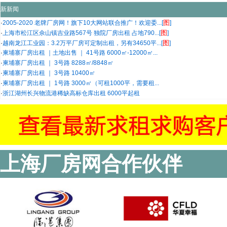
新新闻
图
·
2005-2020 老牌厂房网！旗下10大网站联合推广！欢迎委...[
]
图
·
上海市松江区佘山镇吉业路567号 独院厂房出租 占地790...[
]
图
·
越南龙江工业园：3.2万平厂房可定制出租，另有34650平...[
]
·
柬埔寨厂房出租 ｜土地出售 ｜ 41号路 6000㎡-12000㎡...
·
柬埔寨厂房出租 ｜ 3号路 8288㎡/8848㎡
·
柬埔寨厂房出租 ｜ 3号路 10400㎡
·
柬埔寨厂房出租 ｜ 1号路 3000㎡（可租1000平，需要租...
·
浙江湖州长兴物流港稀缺高标仓库出租 6000平起租
上海厂房网合作伙伴