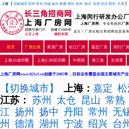
上海
【
切换城市
苏州
常州
无锡
嘉兴
南通
湖州
杭州
南京
合肥
武汉
西安
天津
上海厂房网
：专业有效的
厂房
业主！厂房出租出售招商信息发
首页
厂房出售
青浦厂房
松江厂房
嘉定厂房
闵行厂
上海1h城市圈
上海2-3h经济圈
中西部
珠三角
京津冀
上海厂房网www.021cf.cn创建于2005年，目前业务覆盖全国主要城市
【切换城市】
上海：
嘉定
松
江苏：
苏州
太仓
昆山
常熟
江
扬州
扬中
丹阳
常州
无
州
德清
湖州
宁波
绍兴
台