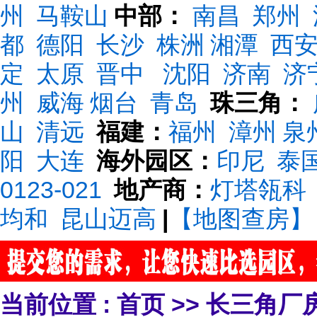
州
马鞍山
中部：
南昌
郑州
都
德阳
长沙
株洲
湘潭
西
定
太原
晋中
沈阳
济南
济
州
威海
烟台
青岛
珠三角：
山
清远
福建：
福州
漳州
泉
阳
大连
海外园区：
印尼
泰
0123-021
地产商：
灯塔瓴科
均和
昆山迈高
|
【地图查房】
当前位置 :
首页
>>
长三角厂