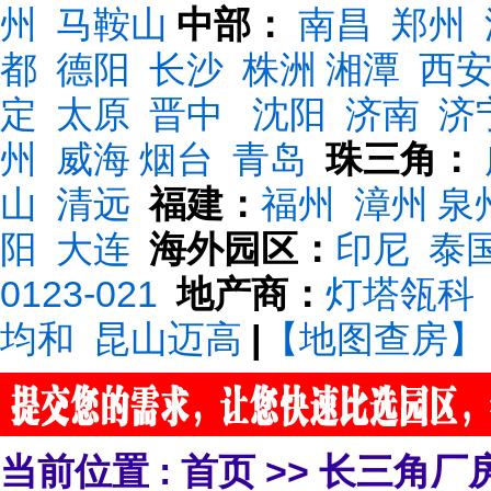
州
马鞍山
中部：
南昌
郑州
都
德阳
长沙
株洲
湘潭
西
定
太原
晋中
沈阳
济南
济
州
威海
烟台
青岛
珠三角：
山
清远
福建：
福州
漳州
泉
阳
大连
海外园区：
印尼
泰
0123-021
地产商：
灯塔瓴科
均和
昆山迈高
|
【地图查房】
当前位置 :
首页
>>
长三角厂