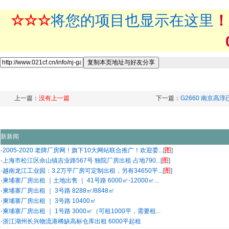
☆☆☆
将您的项目也显示在这里
！
上一篇：
没有上一篇
下一篇：
G2660 南京高
新新闻
图
·
2005-2020 老牌厂房网！旗下10大网站联合推广！欢迎委...[
]
图
·
上海市松江区佘山镇吉业路567号 独院厂房出租 占地790...[
]
图
·
越南龙江工业园：3.2万平厂房可定制出租，另有34650平...[
]
·
柬埔寨厂房出租 ｜土地出售 ｜ 41号路 6000㎡-12000㎡...
·
柬埔寨厂房出租 ｜ 3号路 8288㎡/8848㎡
·
柬埔寨厂房出租 ｜ 3号路 10400㎡
·
柬埔寨厂房出租 ｜ 1号路 3000㎡（可租1000平，需要租...
·
浙江湖州长兴物流港稀缺高标仓库出租 6000平起租