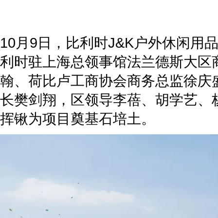
10月9日，比利时J&K户外休闲
利时驻上海总领事馆法兰德斯大区
翰、荷比卢工商协会商务总监徐庆
长樊剑翔，区领导李蓓、胡学艺、
挥锹为项目奠基石培土。