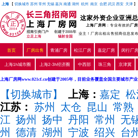
上海
【
切换城市
苏州
常州
无锡
嘉兴
南通
湖州
杭州
南京
合肥
武汉
西安
天津
这家外资企业亚洲
上海厂房网
：专业有效的
厂房
业主！厂房出租出售招商信息发
首页
厂房出售
青浦厂房
松江厂房
嘉定厂房
闵行厂
上海1h城市圈
上海2-3h经济圈
中西部
珠三角
京津冀
上海厂房网www.021cf.cn创建于2005年，目前业务覆盖全国主要城市
【切换城市】
上海：
嘉定
松
江苏：
苏州
太仓
昆山
常熟
江
扬州
扬中
丹阳
常州
无
州
德清
湖州
宁波
绍兴
台