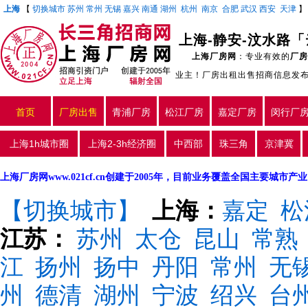
上海
【
切换城市
苏州
常州
无锡
嘉兴
南通
湖州
杭州
南京
合肥
武汉
西安
天津
上海-静安-汶水路
上海厂房网
：专业有效的
厂房
业主！厂房出租出售招商信息发
首页
厂房出售
青浦厂房
松江厂房
嘉定厂房
闵行厂
上海1h城市圈
上海2-3h经济圈
中西部
珠三角
京津冀
上海厂房网www.021cf.cn创建于2005年，目前业务覆盖全国主要城市
【切换城市】
上海：
嘉定
松
江苏：
苏州
太仓
昆山
常熟
江
扬州
扬中
丹阳
常州
无
州
德清
湖州
宁波
绍兴
台