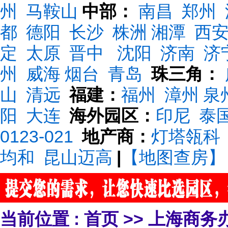
州
马鞍山
中部：
南昌
郑州
都
德阳
长沙
株洲
湘潭
西
定
太原
晋中
沈阳
济南
济
州
威海
烟台
青岛
珠三角：
山
清远
福建：
福州
漳州
泉
阳
大连
海外园区：
印尼
泰
0123-021
地产商：
灯塔瓴科
均和
昆山迈高
|
【地图查房】
当前位置 :
首页
>>
上海商务