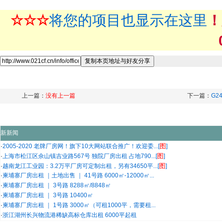
☆☆☆
将您的项目也显示在这里
！
上一篇：
没有上一篇
下一篇：
G
新新闻
图
·
2005-2020 老牌厂房网！旗下10大网站联合推广！欢迎委...[
]
图
·
上海市松江区佘山镇吉业路567号 独院厂房出租 占地790...[
]
图
·
越南龙江工业园：3.2万平厂房可定制出租，另有34650平...[
]
·
柬埔寨厂房出租 ｜土地出售 ｜ 41号路 6000㎡-12000㎡...
·
柬埔寨厂房出租 ｜ 3号路 8288㎡/8848㎡
·
柬埔寨厂房出租 ｜ 3号路 10400㎡
·
柬埔寨厂房出租 ｜ 1号路 3000㎡（可租1000平，需要租...
·
浙江湖州长兴物流港稀缺高标仓库出租 6000平起租