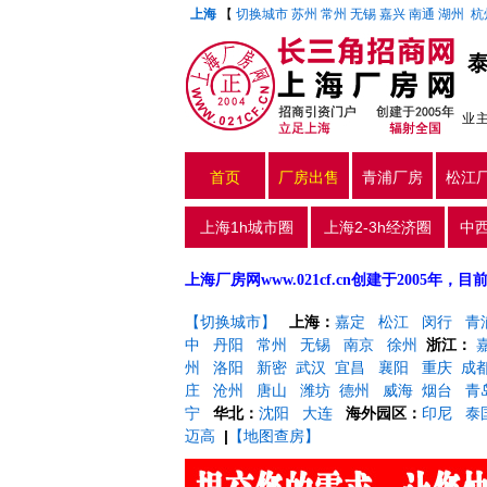
上海
【
切换城市
苏州
常州
无锡
嘉兴
南通
湖州
杭
业
首页
厂房出售
青浦厂房
松江
上海1h城市圈
上海2-3h经济圈
中
上海厂房网www.021cf.cn创建于200
【切换城市】
上海：
嘉定
松江
闵行
青
中
丹阳
常州
无锡
南京
徐州
浙江：
州
洛阳
新密
武汉
宜昌
襄阳
重庆
成
庄
沧州
唐山
潍坊
德州
威海
烟台
青
宁
华北：
沈阳
大连
海外园区：
印尼
泰
迈高
|
【地图查房】