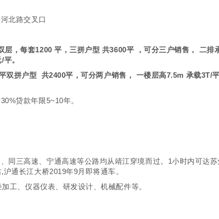
兴河北路交叉口
每套1200 平，三拼户型 共3600平 ，可分三户销售， 二排承重
元/平。
拼户型 共2400平，可分两户销售， 一楼层高7.5m 承载3T/平方 
0%贷款年限5~10年。
同三高速、宁通高速等公路均从靖江穿境而过。1小时内可达苏州.无
,沪通长江大桥2019年9月即将通车。
.轻加工、仪器仪表、研发设计、机械配件等。
。