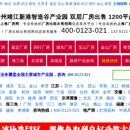
州
南京
合肥
武汉
西安
天津
】
嘉定
宝山
青浦
浦东
松江
闵行
金山
奉贤
土地招商
泰州靖江新港智造谷产业园 双层厂房出售 1200平
上海厂房网
：专业有效的
厂房出租出售招商
信息发布平台！专业高效的
上海厂
400-0123-021
主！厂房出租出售招商信息发布服务：
，133 9121 
厂房
嘉定厂房
闵行厂房
浦东厂房
宝山厂房
金山厂房
奉
西部
珠三角
京津冀
东南亚
政府产业咨询
财政扶持
新
5年，目前业务覆盖全国主要城市产业园，咨询
400-0123-021
浦
浦东
宝山
金山
奉贤
江苏：
苏州
太仓
昆山
常熟
吴江
相城
嘉兴
嘉善
杭州
德清
湖州
宁波
绍兴
台州
衢州
金华
安徽：
都
德阳
长沙
株洲
湘潭
西安
京津冀鲁：
北京
天津
廊坊
保定
岛
珠三角：
广州
东莞
江门
惠州
肇庆
中山
佛山
清远
福建：
国
越南
柬埔寨
咨询热线：
400-0123-021
地产商：
灯塔瓴科
中南