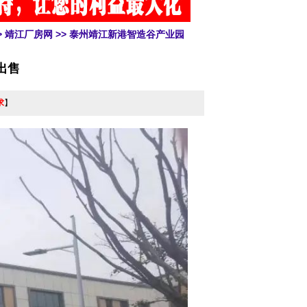
>
靖江厂房网
>> 泰州靖江新港智造谷产业园
出售
求
】