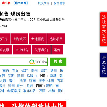
厂房出售
【地图查询】
提交房源
｜
提交需求
起售 现房出售
选
房信息
营销推广平台，05年至今已成功服务数千
址
9793
需
求
登
贤厂房
上海城区
土地招商
选址项目
记
闻资讯
企业服务
关于我们
案例
房
源
登
南通
宜兴
镇江
泰州
靖江
扬州
扬
记
合肥
芜湖
滁州
马鞍山
中部：
南昌
郑
太原
晋中
沈阳
济南
济宁
绵阳
石家
福州
漳州
泉州
龙岩
西南：
昆明
南
高科
华夏幸福
联东U谷
万洋
均和
昆山