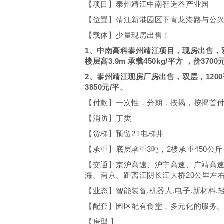
【项目】泰州靖江中南智造谷产业园
【位置】靖江新港园区下青龙港路与公
【载体】少量现房出售！
1、中南高科泰州靖江项目，现房出售，双层，
楼层高3.9m 承载450kg/平方 ，价3700
2、泰州靖江现房厂房出售，双层，1200平双
3850元/平。
【付款】一次性，分期，按揭，按揭首付3
【消防】丁类
【货梯】预留2T电梯井
【承重】底层承重3吨，2楼承重450公斤
【交通】京沪高速、沪宁高速、广靖高速、
海、南京。距离江阴长江大桥20公里左右
【业态】智能装备.机器人.电子.新材料
【配套】园区配有食堂，多元化的服务
【房型 】