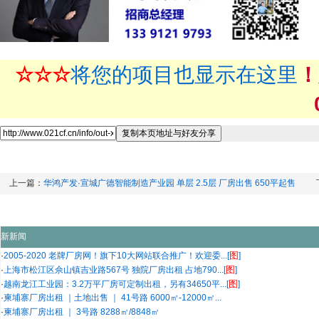
☆☆☆
将您的项目也显示在这里
！
上一篇：
华鸿产发·宣城广德智能制造产业园 单层 2.5层 厂房出售 650平起售
新新闻
图
·
2005-2020 老牌厂房网！旗下10大网站联合推广！欢迎委...[
]
图
·
上海市松江区佘山镇吉业路567号 独院厂房出租 占地790...[
]
图
·
越南龙江工业园：3.2万平厂房可定制出租，另有34650平...[
]
·
柬埔寨厂房出租 ｜土地出售 ｜ 41号路 6000㎡-12000㎡...
·
柬埔寨厂房出租 ｜ 3号路 8288㎡/8848㎡