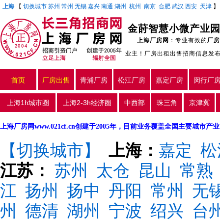
上海
【
切换城市
苏州
常州
无锡
嘉兴
南通
湖州
杭州
南京
合肥
武汉
西安
天津
金莳智慧小微产业园
上海厂房网
：专业有效的
厂房
业主！厂房出租出售招商信息发
首页
厂房出售
青浦厂房
松江厂房
嘉定厂房
闵行厂
上海1h城市圈
上海2-3h经济圈
中西部
珠三角
京津冀
上海厂房网www.021cf.cn创建于2005年，目前业务覆盖全国主要城市
【切换城市】
上海：
嘉定
松
江苏：
苏州
太仓
昆山
常熟
江
扬州
扬中
丹阳
常州
无
州
德清
湖州
宁波
绍兴
台