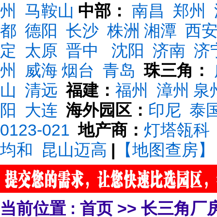
州
马鞍山
中部：
南昌
郑州
都
德阳
长沙
株洲
湘潭
西
定
太原
晋中
沈阳
济南
济
州
威海
烟台
青岛
珠三角：
山
清远
福建：
福州
漳州
泉
阳
大连
海外园区：
印尼
泰
0123-021
地产商：
灯塔瓴科
均和
昆山迈高
|
【地图查房】
当前位置 :
首页
>>
长三角厂