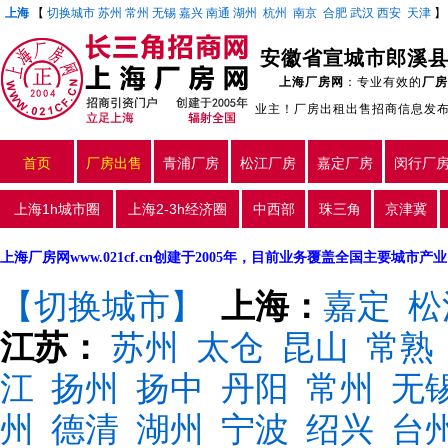
上海
【
切换城市
苏州
常州
无锡
嘉兴
南通
湖州
杭州
南京
合肥
武汉
西安
天津
安徽省宣城市郎溪县
上海厂房网
：专业有效的
厂房
业主！厂房出租出售招商信息发
首页
厂房出售
青浦厂房
松江厂房
嘉定厂房
闵行厂
上海1h城市圈
上海2-3h经济圈
中西部
珠三角
京津冀
上海厂房网www.021cf.cn创建于2005年，目前业务覆盖全国主要城市
【切换城市】
上海：
嘉定
松
江苏：
苏州
太仓
昆山
常熟
江
扬州
扬中
丹阳
常州
无
州
德清
湖州
宁波
绍兴
台