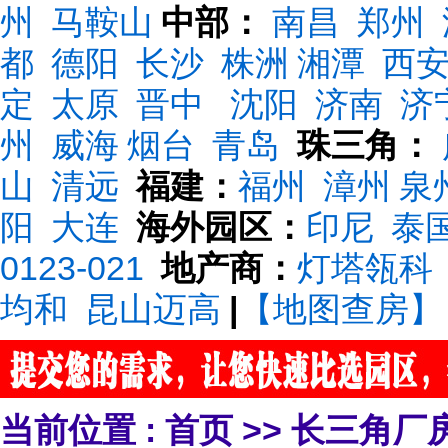
州
马鞍山
中部：
南昌
郑州
都
德阳
长沙
株洲
湘潭
西
定
太原
晋中
沈阳
济南
济
州
威海
烟台
青岛
珠三角：
山
清远
福建：
福州
漳州
泉
阳
大连
海外园区：
印尼
泰
0123-021
地产商：
灯塔瓴科
均和
昆山迈高
|
【地图查房】
当前位置 :
首页
>>
长三角厂