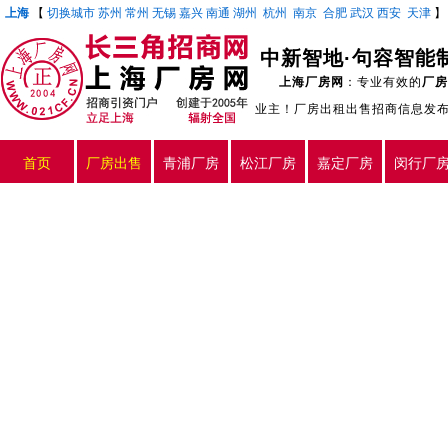
上海
【
切换城市
苏州
常州
无锡
嘉兴
南通
湖州
杭州
南京
合肥
武汉
西安
天津
中新智地·句容智能
上海厂房网
：专业有效的
厂房
业主！厂房出租出售招商信息发
首页
厂房出售
青浦厂房
松江厂房
嘉定厂房
闵行厂