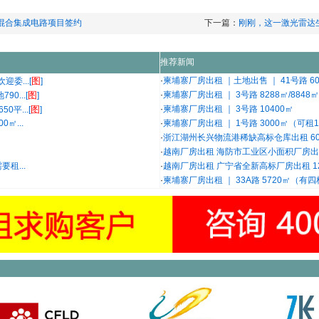
混合集成电路项目签约
下一篇：
刚刚，这一激光雷达
推荐新闻
图
·
柬埔寨厂房出租 ｜土地出售 ｜ 41号路 6000
委...[
]
图
·
柬埔寨厂房出租 ｜ 3号路 8288㎡/8848㎡
0...[
]
图
·
柬埔寨厂房出租 ｜ 3号路 10400㎡
平...[
]
㎡...
·
柬埔寨厂房出租 ｜ 1号路 3000㎡（可租10
·
浙江湖州长兴物流港稀缺高标仓库出租 60
·
越南厂房出租 海防市工业区小面积厂房出租
租...
·
越南厂房出租 广宁省全新高标厂房出租 12
·
柬埔寨厂房出租 ｜ 33A路 5720㎡（有