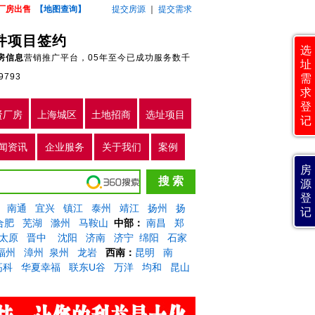
厂房出售
【地图查询】
提交房源
｜
提交需求
件项目签约
选
房信息
营销推广平台，05年至今已成功服务数千
址
9793
需
求
登
贤厂房
上海城区
土地招商
选址项目
记
闻资讯
企业服务
关于我们
案例
房
源
登
南通
宜兴
镇江
泰州
靖江
扬州
扬
记
合肥
芜湖
滁州
马鞍山
中部：
南昌
郑
太原
晋中
沈阳
济南
济宁
绵阳
石家
福州
漳州
泉州
龙岩
西南：
昆明
南
高科
华夏幸福
联东U谷
万洋
均和
昆山