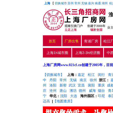
上海
【
切换城市
苏州
常州
无锡
嘉兴
南通
湖州
杭
业
首页
厂房出售
青浦厂房
松江
上海1h城市圈
上海2-3h经济圈
中
上海厂房网www.021cf.cn创建于200
【切换城市】
上海：
嘉定
松江
闵行
青
中
丹阳
常州
无锡
南京
徐州
浙江：
州
洛阳
新密
武汉
宜昌
襄阳
重庆
成
庄
沧州
唐山
潍坊
德州
威海
烟台
青
宁
华北：
沈阳
大连
海外园区：
印尼
泰
迈高
|
【地图查房】