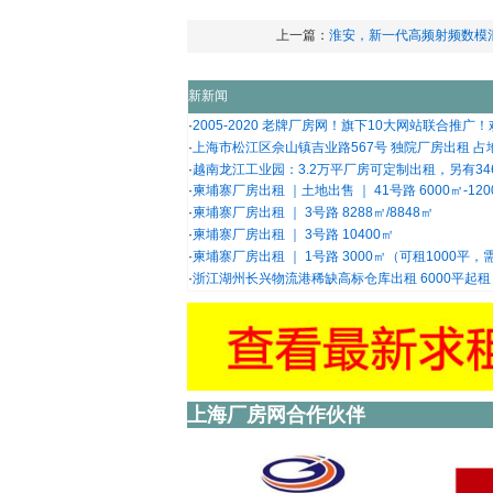
上一篇：
淮安，新一代高频射频数模
新新闻
·
2005-2020 老牌厂房网！旗下10大网站联合推广！欢迎
·
上海市松江区佘山镇吉业路567号 独院厂房出租 占地79
·
越南龙江工业园：3.2万平厂房可定制出租，另有34650
·
柬埔寨厂房出租 ｜土地出售 ｜ 41号路 6000㎡-12000
·
柬埔寨厂房出租 ｜ 3号路 8288㎡/8848㎡
·
柬埔寨厂房出租 ｜ 3号路 10400㎡
·
柬埔寨厂房出租 ｜ 1号路 3000㎡（可租1000平，需要
·
浙江湖州长兴物流港稀缺高标仓库出租 6000平起租
上海厂房网合作伙伴