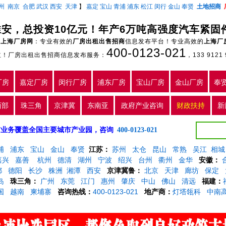
州
南京
合肥
武汉
西安
天津
】
嘉定
宝山
青浦
浦东
松江
闵行
金山
奉贤
土地招商
淮安，总投资10亿元！年产6万吨高强度汽车紧固
上海厂房网
：专业有效的
厂房出租出售招商
信息发布平台！专业高效的
上海厂
400-0123-021
主！厂房出租出售招商信息发布服务：
，133 9121 
厂房
嘉定厂房
闵行厂房
浦东厂房
宝山厂房
金山厂房
奉
西部
珠三角
京津冀
东南亚
政府产业咨询
财政扶持
新
5年，目前业务覆盖全国主要城市产业园，咨询
400-0123-021
浦
浦东
宝山
金山
奉贤
江苏：
苏州
太仓
昆山
常熟
吴江
相城
嘉兴
嘉善
杭州
德清
湖州
宁波
绍兴
台州
衢州
金华
安徽：
都
德阳
长沙
株洲
湘潭
西安
京津冀鲁：
北京
天津
廊坊
保定
岛
珠三角：
广州
东莞
江门
惠州
肇庆
中山
佛山
清远
福建：
国
越南
柬埔寨
咨询热线：
400-0123-021
地产商：
灯塔瓴科
中南