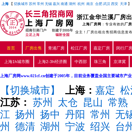
上海
【
切换城市
苏州
常州
无锡
嘉兴
南通
湖州
杭州
南京
合肥
武汉
西安
天津
浙江金华兰溪厂房出
上海厂房网
：专业有效的
厂房
业主！厂房出租出售招商信息发
首页
厂房出售
青浦厂房
松江厂房
嘉定厂房
闵行厂
上海1h城市圈
上海2-3h经济圈
中西部
珠三角
京津冀
上海厂房网www.021cf.cn创建于2005年，目前业务覆盖全国主要城市
【切换城市】
上海：
嘉定
松
江苏：
苏州
太仓
昆山
常熟
江
扬州
扬中
丹阳
常州
无
州
德清
湖州
宁波
绍兴
台