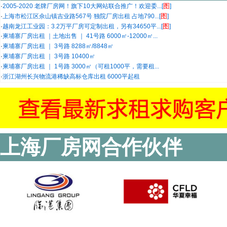
图
·
2005-2020 老牌厂房网！旗下10大网站联合推广！欢迎委...[
]
图
·
上海市松江区佘山镇吉业路567号 独院厂房出租 占地790...[
]
图
·
越南龙江工业园：3.2万平厂房可定制出租，另有34650平...[
]
·
柬埔寨厂房出租 ｜土地出售 ｜ 41号路 6000㎡-12000㎡...
·
柬埔寨厂房出租 ｜ 3号路 8288㎡/8848㎡
·
柬埔寨厂房出租 ｜ 3号路 10400㎡
·
柬埔寨厂房出租 ｜ 1号路 3000㎡（可租1000平，需要租...
·
浙江湖州长兴物流港稀缺高标仓库出租 6000平起租
上海厂房网合作伙伴