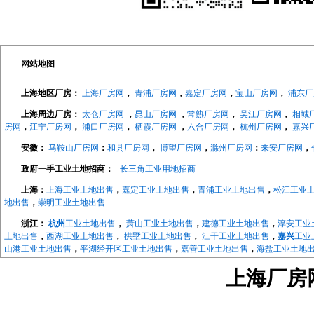
网站地图
上海地区厂房：
上海厂房网
，
青浦厂房网
，
嘉定厂房网
，
宝山厂房网
，
浦东厂
上海周边厂房：
太仓厂房网
，
昆山厂房网
，
常熟厂房网
，
吴江厂房网
，
相城
房网
，
江宁厂房网
，
浦口厂房网
，
栖霞厂房网
，
六合厂房网
，
杭州厂房网
，
嘉兴
安徽：
马鞍山厂房网
：
和县厂房网
，
博望厂房网
，
滁州厂房网
：
来安厂房网
，
政府一手工业土地招商：
长三角工业用地招商
上海：
上海工业土地出售
，
嘉定工业土地出售
，
青浦工业土地出售
，
松江工业
地出售
，
崇明工业土地出售
浙江：
杭州
工业土地出售
，
萧山工业土地出售
，
建德工业土地出售
，
淳安工业
土地出售
，
西湖工业土地出售
，
拱墅工业土地出售
，
江干工业土地出售
，
嘉兴
工业
山港工业土地出售
，
平湖经开区工业土地出售
，
嘉善工业土地出售
，
海盐工业土地
地出售
，
长兴工业土地出售
，
德清工业土地出售
，
绍兴
工业土地出售
，
越城工业土
上海厂房网w
地出售
，
宁波
工业土地出售
，
海曙工业土地出售
，
江北工业土地出售
，
北仑工业土
地出售
，
象山工业土地出售
，
宁海工业土地出售
，
江苏：
南京
工业土地出售
，
南京开发区工业土地
，
浦口工业土地出售
，
江宁工