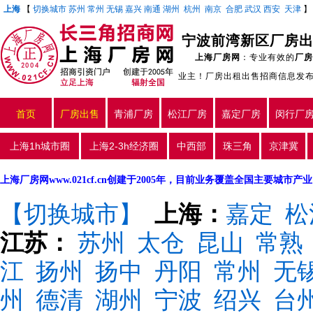
上海
【
切换城市
苏州
常州
无锡
嘉兴
南通
湖州
杭州
南京
合肥
武汉
西安
天津
上海厂房网
：专业有效的
厂房
业主！厂房出租出售招商信息发
首页
厂房出售
青浦厂房
松江厂房
嘉定厂房
闵行厂
上海1h城市圈
上海2-3h经济圈
中西部
珠三角
京津冀
上海厂房网www.021cf.cn创建于2005年，目前业务覆盖全国主要城市
【切换城市】
上海：
嘉定
松
江苏：
苏州
太仓
昆山
常熟
江
扬州
扬中
丹阳
常州
无
州
德清
湖州
宁波
绍兴
台