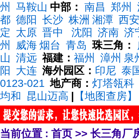
州
马鞍山
中部：
南昌
郑州
都
德阳
长沙
株洲
湘潭
西
定
太原
晋中
沈阳
济南
济
州
威海
烟台
青岛
珠三角：
山
清远
福建：
福州
漳州
泉
阳
大连
海外园区：
印尼
泰
0123-021
地产商：
灯塔瓴科
均和
昆山迈高
|
【地图查房】
当前位置 :
首页
>>
长三角厂