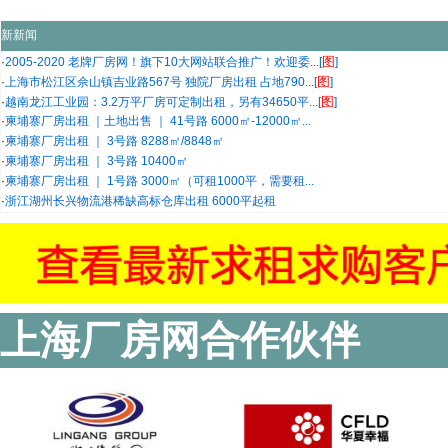
新新闻
图
·
2005-2020 老牌厂房网！旗下10大网站联合推广！欢迎委...[
]
图
·
上海市松江区佘山镇吉业路567号 独院厂房出租 占地790...[
]
图
·
越南龙江工业园：3.2万平厂房可定制出租，另有34650平...[
]
·
柬埔寨厂房出租 ｜土地出售 ｜ 41号路 6000㎡-12000㎡...
·
柬埔寨厂房出租 ｜ 3号路 8288㎡/8848㎡
·
柬埔寨厂房出租 ｜ 3号路 10400㎡
·
柬埔寨厂房出租 ｜ 1号路 3000㎡（可租1000平，需要租...
·
浙江湖州长兴物流港稀缺高标仓库出租 6000平起租
上海厂房网合作伙伴