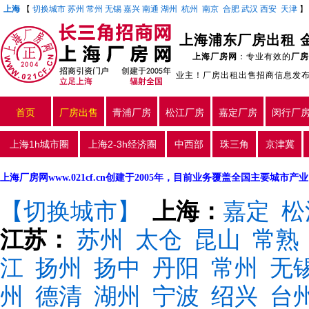
上海
【
切换城市
苏州
常州
无锡
嘉兴
南通
湖州
杭州
南京
合肥
武汉
西安
天津
上海浦东厂房出租 金
上海厂房网
：专业有效的
厂房
业主！厂房出租出售招商信息发
首页
厂房出售
青浦厂房
松江厂房
嘉定厂房
闵行厂
上海1h城市圈
上海2-3h经济圈
中西部
珠三角
京津冀
上海厂房网www.021cf.cn创建于2005年，目前业务覆盖全国主要城市
【切换城市】
上海：
嘉定
松
江苏：
苏州
太仓
昆山
常熟
江
扬州
扬中
丹阳
常州
无
州
德清
湖州
宁波
绍兴
台