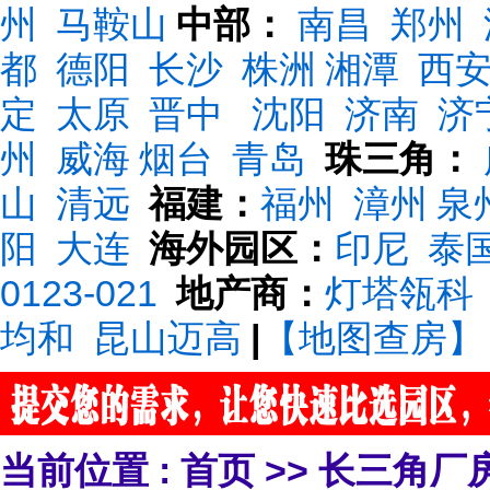
州
马鞍山
中部：
南昌
郑州
都
德阳
长沙
株洲
湘潭
西
定
太原
晋中
沈阳
济南
济
州
威海
烟台
青岛
珠三角：
山
清远
福建：
福州
漳州
泉
阳
大连
海外园区：
印尼
泰
0123-021
地产商：
灯塔瓴科
均和
昆山迈高
|
【地图查房】
当前位置 :
首页
>>
长三角厂