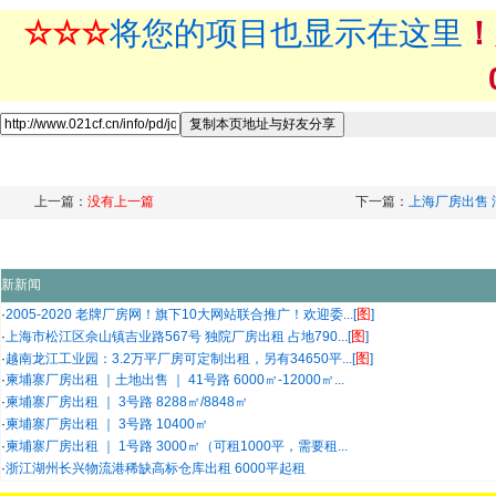
☆☆☆
将您的项目也显示在这里
！
上一篇：
没有上一篇
下一篇：
上海厂房出售 浦
新新闻
图
·
2005-2020 老牌厂房网！旗下10大网站联合推广！欢迎委...[
]
图
·
上海市松江区佘山镇吉业路567号 独院厂房出租 占地790...[
]
图
·
越南龙江工业园：3.2万平厂房可定制出租，另有34650平...[
]
·
柬埔寨厂房出租 ｜土地出售 ｜ 41号路 6000㎡-12000㎡...
·
柬埔寨厂房出租 ｜ 3号路 8288㎡/8848㎡
·
柬埔寨厂房出租 ｜ 3号路 10400㎡
·
柬埔寨厂房出租 ｜ 1号路 3000㎡（可租1000平，需要租...
·
浙江湖州长兴物流港稀缺高标仓库出租 6000平起租