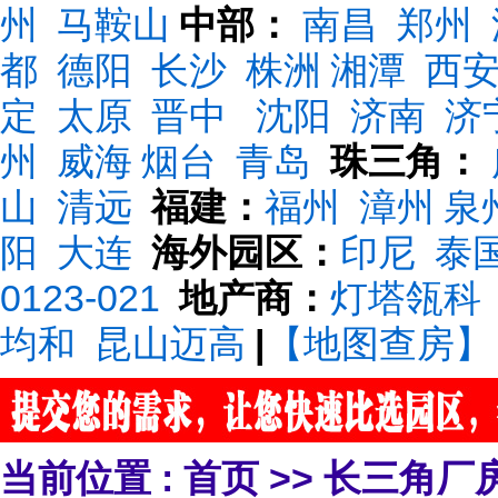
州
马鞍山
中部：
南昌
郑州
都
德阳
长沙
株洲
湘潭
西
定
太原
晋中
沈阳
济南
济
州
威海
烟台
青岛
珠三角：
山
清远
福建：
福州
漳州
泉
阳
大连
海外园区：
印尼
泰
0123-021
地产商：
灯塔瓴科
均和
昆山迈高
|
【地图查房】
当前位置 :
首页
>>
长三角厂