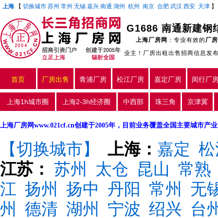
上海
【
切换城市
苏州
常州
无锡
嘉兴
南通
湖州
杭州
南京
合肥
武汉
西安
天津
上海厂房网
：专业有效的
厂房
业主！厂房出租出售招商信息发
首页
厂房出售
青浦厂房
松江厂房
嘉定厂房
闵行厂
上海1h城市圈
上海2-3h经济圈
中西部
珠三角
京津冀
上海厂房网www.021cf.cn创建于2005年，目前业务覆盖全国主要城市
【切换城市】
上海：
嘉定
松
江苏：
苏州
太仓
昆山
常熟
江
扬州
扬中
丹阳
常州
无
州
德清
湖州
宁波
绍兴
台