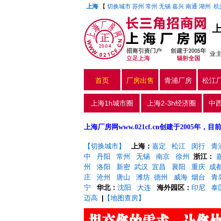
上海
【
切换城市
苏州
常州
无锡
嘉兴
南通
湖州
杭
业
首页
厂房出售
青浦厂房
松江
上海1h城市圈
上海2-3h经济圈
中
上海厂房网www.021cf.cn创建于200
【切换城市】
上海：
嘉定
松江
闵行
青
中
丹阳
常州
无锡
南京
徐州
浙江：
州
洛阳
新密
武汉
宜昌
襄阳
重庆
成
庄
沧州
唐山
潍坊
德州
威海
烟台
青
宁
华北：
沈阳
大连
海外园区：
印尼
泰
迈高
|
【地图查房】