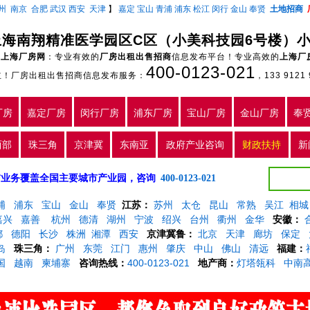
州
南京
合肥
武汉
西安
天津
】
嘉定
宝山
青浦
浦东
松江
闵行
金山
奉贤
土地招商
上海南翔精准医学园区C区（小美科技园6号楼）
上海厂房网
：专业有效的
厂房出租出售招商
信息发布平台！专业高效的
上海厂
400-0123-021
主！厂房出租出售招商信息发布服务：
，133 9121 
厂房
嘉定厂房
闵行厂房
浦东厂房
宝山厂房
金山厂房
奉
西部
珠三角
京津冀
东南亚
政府产业咨询
财政扶持
新
5年，目前业务覆盖全国主要城市产业园，咨询
400-0123-021
浦
浦东
宝山
金山
奉贤
江苏：
苏州
太仓
昆山
常熟
吴江
相城
嘉兴
嘉善
杭州
德清
湖州
宁波
绍兴
台州
衢州
金华
安徽：
都
德阳
长沙
株洲
湘潭
西安
京津冀鲁：
北京
天津
廊坊
保定
岛
珠三角：
广州
东莞
江门
惠州
肇庆
中山
佛山
清远
福建：
国
越南
柬埔寨
咨询热线：
400-0123-021
地产商：
灯塔瓴科
中南