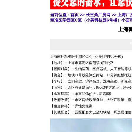
当前位置 :
首页
>>
长三角厂房网
>>
上海厂
精准医学园区C区（小美科技园6号楼）小面
上海
上海南翔精准医学园区C区（小美科技园6号楼）
【地址】：上海市嘉定区南翔镇浏翔公路
【招商对象】：生物医药、医疗器械、人工智能等领
【轨交】：地铁11号线陈翔公路站，15分钟虹桥枢纽
【车行】：嘉闵高架、沪翔高速、沈海高速、沪嘉高
【面积】：园区总建筑面积：99063平方米m²，6号楼为：2
【承重层高】：承重300kg/m²，层高6米
【政府政策】：市区两级政策叠加，大张江政策，嘉
【租金价格】：弹性免租期
【其他配套】：园区配套大巴至地铁站，周边居住便