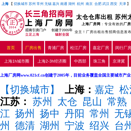
上海
【
切换城市
苏州
常州
无锡
嘉兴
南通
湖州
杭州
南京
合肥
武汉
西安
天津
太仓仓库出租 苏州
上海厂房网
：专业有效的
厂房
业主！厂房出租出售招商信息发
首页
厂房出售
青浦厂房
松江厂房
嘉定厂房
闵行厂
上海1h城市圈
上海2-3h经济圈
中西部
珠三角
京津冀
上海厂房网www.021cf.cn创建于2005年，目前业务覆盖全国主要城市
【切换城市】
上海：
嘉定
松
江苏：
苏州
太仓
昆山
常熟
江
扬州
扬中
丹阳
常州
无
州
德清
湖州
宁波
绍兴
台