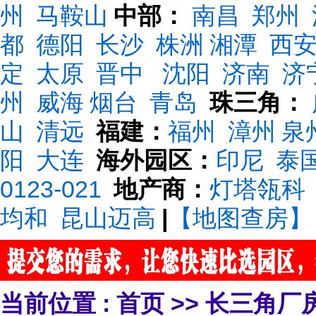
州
马鞍山
中部：
南昌
郑州
都
德阳
长沙
株洲
湘潭
西
定
太原
晋中
沈阳
济南
济
州
威海
烟台
青岛
珠三角：
山
清远
福建：
福州
漳州
泉
阳
大连
海外园区：
印尼
泰
0123-021
地产商：
灯塔瓴科
均和
昆山迈高
|
【地图查房】
当前位置 :
首页
>>
长三角厂