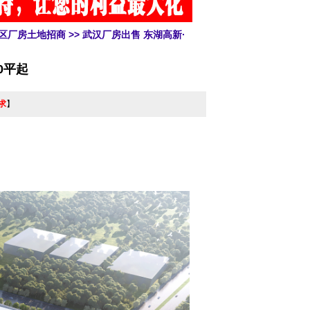
发区厂房土地招商
>> 武汉厂房出售 东湖高新·
0平起
求
】