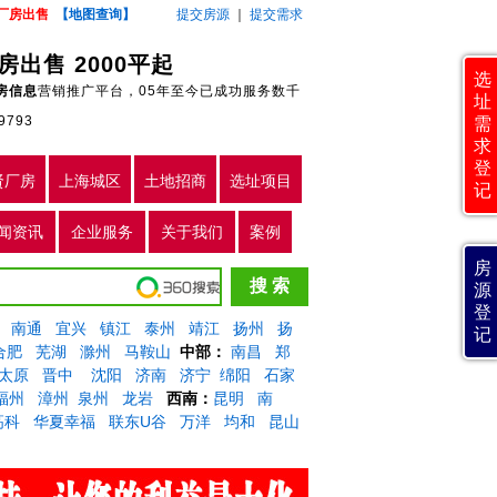
厂房出售
【地图查询】
提交房源
｜
提交需求
出售 2000平起
选
房信息
营销推广平台，05年至今已成功服务数千
址
9793
需
求
登
贤厂房
上海城区
土地招商
选址项目
记
闻资讯
企业服务
关于我们
案例
房
源
登
南通
宜兴
镇江
泰州
靖江
扬州
扬
记
合肥
芜湖
滁州
马鞍山
中部：
南昌
郑
太原
晋中
沈阳
济南
济宁
绵阳
石家
福州
漳州
泉州
龙岩
西南：
昆明
南
高科
华夏幸福
联东U谷
万洋
均和
昆山