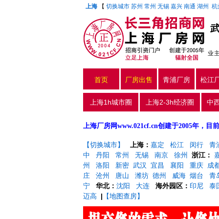
上海
【
切换城市
苏州
常州
无锡
嘉兴
南通
湖州
杭
业
首页
厂房出售
青浦厂房
松江
上海1h城市圈
上海2-3h经济圈
中
上海厂房网www.021cf.cn创建于200
【切换城市】
上海：
嘉定
松江
闵行
青
中
丹阳
常州
无锡
南京
徐州
浙江：
州
洛阳
新密
武汉
宜昌
襄阳
重庆
成
庄
沧州
唐山
潍坊
德州
威海
烟台
青
宁
华北：
沈阳
大连
海外园区：
印尼
泰
迈高
|
【地图查房】