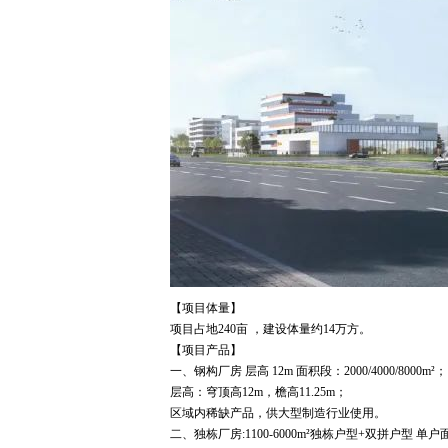
【项目体量】
项目占地240亩 ，建设体量约14万方。
【项目产品】
一、钢构厂房 层高 12m 面积段：2000/4000/8000m²；
层高：穹顶高12m，檐高11.25m；
区域内稀缺产品，供大型制造行业使用。
二、独栋厂房:1100-6000m²独栋户型+双拼户型 单户面积（分割