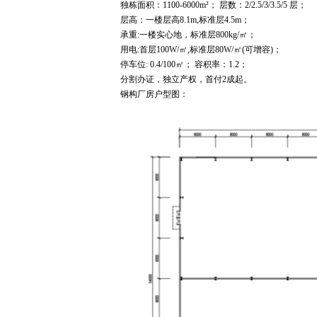
独栋面积：1100-6000m²； 层数：2/2.5/3/3.5/5 层；
层高：一楼层高8.1m,标准层4.5m；
承重:一楼实心地，标准层800kg/㎡；
用电:首层100W/㎡,标准层80W/㎡(可增容)；
停车位: 0.4/100㎡； 容积率：1.2；
分割办证，独立产权，首付2成起。
钢构厂房户型图：