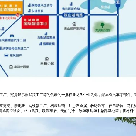
工厂、冠捷显示器武汉工厂等为代表的一批行业龙头企业为邻，聚集有汽车零部件、
研究院、康明斯、纳铁福二厂、福耀玻璃、红忠泽金属、牧野汽车、伟巴斯特、马勒滤
普旭真空设备、格力武汉、欧派家居、美的制冷、敏华家具华中总部基地等；新材料