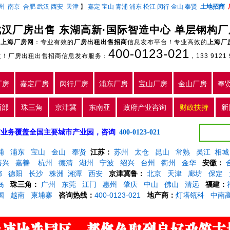
州
南京
合肥
武汉
西安
天津
】
嘉定
宝山
青浦
浦东
松江
闵行
金山
奉贤
土地招商
武汉厂房出售 东湖高新·国际智造中心 单层钢构厂房
上海厂房网
：专业有效的
厂房出租出售招商
信息发布平台！专业高效的
上海厂
400-0123-021
主！厂房出租出售招商信息发布服务：
，133 9121 
厂房
嘉定厂房
闵行厂房
浦东厂房
宝山厂房
金山厂房
奉
西部
珠三角
京津冀
东南亚
政府产业咨询
财政扶持
新
5年，目前业务覆盖全国主要城市产业园，咨询
400-0123-021
浦
浦东
宝山
金山
奉贤
江苏：
苏州
太仓
昆山
常熟
吴江
相城
嘉兴
嘉善
杭州
德清
湖州
宁波
绍兴
台州
衢州
金华
安徽：
都
德阳
长沙
株洲
湘潭
西安
京津冀鲁：
北京
天津
廊坊
保定
岛
珠三角：
广州
东莞
江门
惠州
肇庆
中山
佛山
清远
福建：
国
越南
柬埔寨
咨询热线：
400-0123-021
地产商：
灯塔瓴科
中南