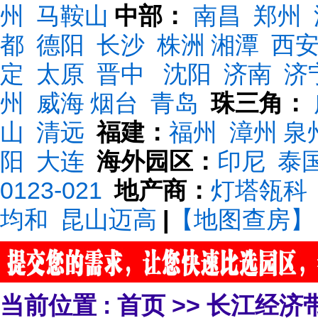
州
马鞍山
中部：
南昌
郑州
都
德阳
长沙
株洲
湘潭
西
定
太原
晋中
沈阳
济南
济
州
威海
烟台
青岛
珠三角：
山
清远
福建：
福州
漳州
泉
阳
大连
海外园区：
印尼
泰
0123-021
地产商：
灯塔瓴科
均和
昆山迈高
|
【地图查房】
当前位置 :
首页
>>
长江经济