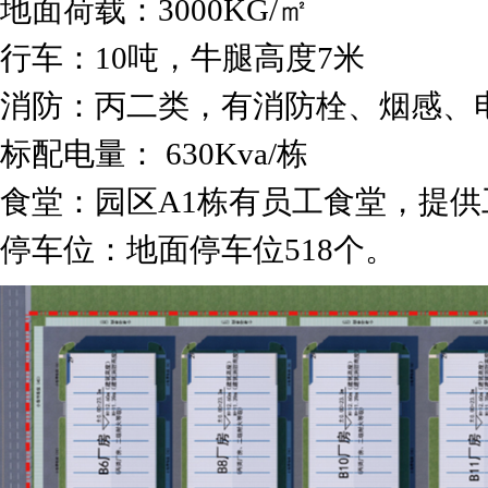
地面荷载：3000KG/㎡
行车：10吨，牛腿高度7米
消防：丙二类，有消防栓、烟感、
标配电量： 630Kva/栋
食堂：园区A1栋有员工食堂，提
停车位：地面停车位518个。