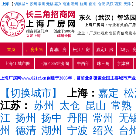
上海
【
切换城市
苏州
常州
无锡
嘉兴
南通
湖州
杭州
南京
合肥
武汉
西安
天津
上海厂房网
：专业有效的
厂房
业主！厂房出租出售招商信息发
首页
厂房出售
青浦厂房
松江厂房
嘉定厂房
闵行厂
上海1h城市圈
上海2-3h经济圈
中西部
珠三角
京津冀
上海厂房网www.021cf.cn创建于2005年，目前业务覆盖全国主要城市
【切换城市】
上海：
嘉定
松
江苏：
苏州
太仓
昆山
常熟
江
扬州
扬中
丹阳
常州
无
州
德清
湖州
宁波
绍兴
台