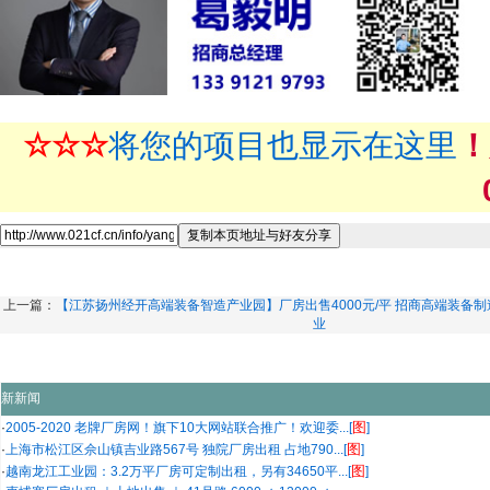
☆☆☆
将您的项目也显示在这里
！
上一篇：
【江苏扬州经开高端装备智造产业园】厂房出售4000元/平 招商高端装备制
业
新新闻
图
·
2005-2020 老牌厂房网！旗下10大网站联合推广！欢迎委...[
]
图
·
上海市松江区佘山镇吉业路567号 独院厂房出租 占地790...[
]
图
·
越南龙江工业园：3.2万平厂房可定制出租，另有34650平...[
]