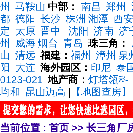
州
马鞍山
中部：
南昌
郑州
都
德阳
长沙
株洲
湘潭
西
定
太原
晋中
沈阳
济南
济
州
威海
烟台
青岛
珠三角：
山
清远
福建：
福州
漳州
泉
阳
大连
海外园区：
印尼
泰
0123-021
地产商：
灯塔瓴科
均和
昆山迈高
|
【地图查房】
当前位置 :
首页
>>
长三角厂