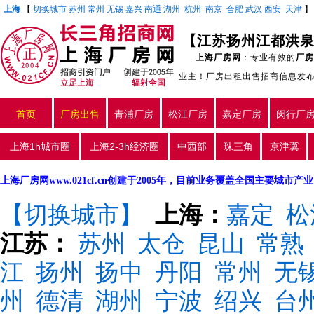
上海
【
切换城市
苏州
常州
无锡
嘉兴
南通
湖州
杭州
南京
合肥
武汉
西安
天津
上海厂房网
：专业有效的
厂房
业主！厂房出租出售招商信息发
首页
厂房出售
青浦厂房
松江厂房
嘉定厂房
闵行厂
上海1h城市圈
上海2-3h经济圈
中西部
珠三角
京津冀
上海厂房网www.021cf.cn创建于2005年，目前业务覆盖全国主要城市
【切换城市】
上海：
嘉定
松
江苏：
苏州
太仓
昆山
常熟
江
扬州
扬中
丹阳
常州
无
州
德清
湖州
宁波
绍兴
台