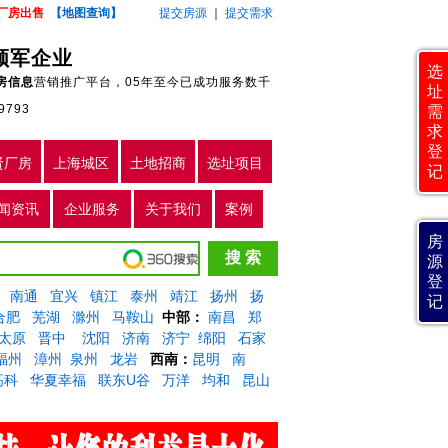
厂房出售
【地图查询】
提交房源
｜
提交需求
领军企业
选
房信息
营销推广平台，05年至今已成功服务数千
址
9793
需
求
登
贤厂房
上海城区
土地招商
选址项目
记
闻资讯
企业服务
关于我们
案例
房
源
登
南通
宜兴
镇江
泰州
靖江
扬州
扬
记
合肥
芜湖
滁州
马鞍山
中部：
南昌
郑
太原
晋中
沈阳
济南
济宁
绵阳
石家
福州
漳州
泉州
龙岩
西南：
昆明
南
高科
华夏幸福
联东U谷
万洋
均和
昆山