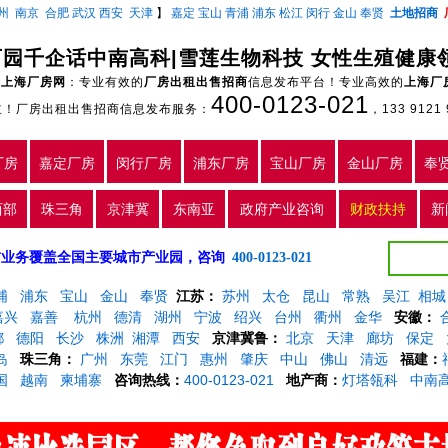
州
南京
合肥
武汉
西安
天津
】
嘉定
宝山
青浦
浦东
松江
闵行
金山
奉贤
土地招商
百园千企话中南高科|雪莲生物科技 女性生殖健康
上海厂房网
：专业有效的
厂房出租出售招商
信息发布平台！专业高效的
上海厂
400-0123-021
主！厂房出租出售招商信息发布服务：
，133 9121 
厂房
嘉定厂房
闵行厂房
浦东厂房
宝山厂房
金山厂房
奉
西部
珠三角
京津冀
东南亚
政府产业咨询
财政扶持
新
5年，目前业务覆盖全国主要城市产业园，咨询
400-0123-021
浦
浦东
宝山
金山
奉贤
江苏：
苏州
太仓
昆山
常熟
吴江
相城
嘉兴
嘉善
杭州
德清
湖州
宁波
绍兴
台州
衢州
金华
安徽：
都
德阳
长沙
株洲
湘潭
西安
京津冀鲁：
北京
天津
廊坊
保定
岛
珠三角：
广州
东莞
江门
惠州
肇庆
中山
佛山
清远
福建：
国
越南
柬埔寨
咨询热线：
400-0123-021
地产商：
灯塔瓴科
中南