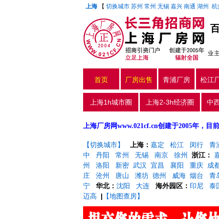
上海
【
切换城市
苏州
常州
无锡
嘉兴
南通
湖州
杭
业
首页
厂房出售
青浦厂房
松江
上海1h城市圈
上海2-3h经济圈
中
上海厂房网www.021cf.cn创建于200
【切换城市】
上海：
嘉定
松江
闵行
青
中
丹阳
常州
无锡
南京
徐州
浙江：
州
洛阳
新密
武汉
宜昌
襄阳
重庆
成
庄
沧州
唐山
潍坊
德州
威海
烟台
青
宁
华北：
沈阳
大连
海外园区：
印尼
泰
迈高
|
【地图查房】