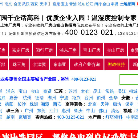
州
南京
合肥
武汉
西安
天津
】
嘉定
宝山
青浦
浦东
松江
闵行
金山
奉贤
土地招商
百园千企话高科 | 优质企业入园！温湿度控制专
上海厂房网
：专业有效的
厂房出租出售招商
信息发布平台！专业高效的
上海厂
400-0123-021
主！厂房出租出售招商信息发布服务：
，133 9121 
厂房
嘉定厂房
闵行厂房
浦东厂房
宝山厂房
金山厂房
奉
西部
珠三角
京津冀
东南亚
政府产业咨询
财政扶持
新
5年，目前业务覆盖全国主要城市产业园，咨询
400-0123-021
浦
浦东
宝山
金山
奉贤
江苏：
苏州
太仓
昆山
常熟
吴江
相城
嘉兴
嘉善
杭州
德清
湖州
宁波
绍兴
台州
衢州
金华
安徽：
都
德阳
长沙
株洲
湘潭
西安
京津冀鲁：
北京
天津
廊坊
保定
岛
珠三角：
广州
东莞
江门
惠州
肇庆
中山
佛山
清远
福建：
国
越南
柬埔寨
咨询热线：
400-0123-021
地产商：
灯塔瓴科
中南