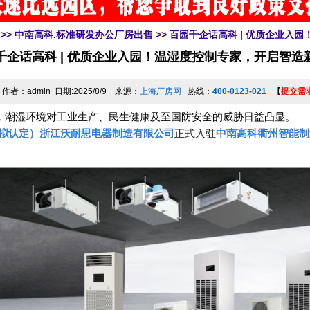
>>
中南高科.标准研发办公厂房出售
>> 百园千企话高科 | 优质企业
千企话高科 | 优质企业入园！温湿度控制专家，开启智造
作者：admin 日期:2025/8/9 来源：
上海厂房网
热线：
400-0123-021
【
提交需
，潮湿环境对工业生产、民生健康及至国防安全的威胁日益凸显。
拟认定）浙江沃耐思电器制造有限公司
正式入驻
中南高科衢州智能制