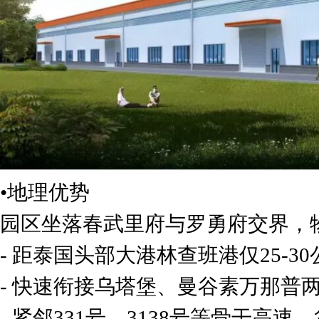
•地理优势
园区坐落春武里府与罗勇府交界，
- 距泰国头部大港林查班港仅25-
- 快速衔接乌塔堡、曼谷素万那普
- 紧邻331号、3138号等骨干高