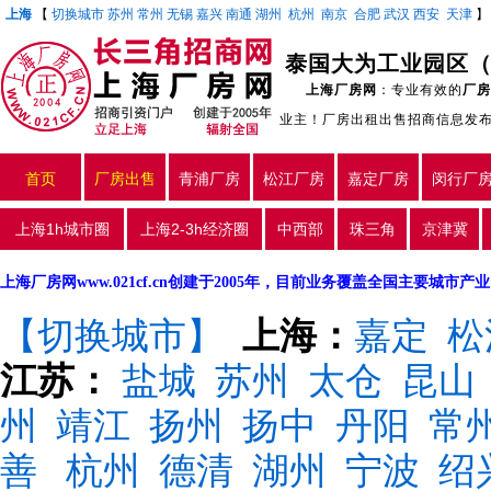
上海
【
切换城市
苏州
常州
无锡
嘉兴
南通
湖州
杭州
南京
合肥
武汉
西安
天津
泰国大为工业园区（1
上海厂房网
：专业有效的
厂房
业主！厂房出租出售招商信息发
首页
厂房出售
青浦厂房
松江厂房
嘉定厂房
闵行厂
上海1h城市圈
上海2-3h经济圈
中西部
珠三角
京津冀
上海厂房网www.021cf.cn创建于2005年，目前业务覆盖全国主要城市
【切换城市】
上海：
嘉定
松
江苏：
盐城
苏州
太仓
昆山
州
靖江
扬州
扬中
丹阳
常
善
杭州
德清
湖州
宁波
绍