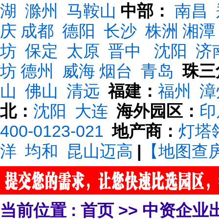
湖
滁州
马鞍山
中部：
南昌
庆
成都
德阳
长沙
株洲
湘潭
坊
保定
太原
晋中
沈阳
济
坊
德州
威海
烟台
青岛
珠三
山
佛山
清远
福建：
福州
漳
北：
沈阳
大连
海外园区：
印
400-0123-021
地产商：
灯塔
洋
均和
昆山迈高
|
【地图查
当前位置 :
首页
>>
中资企业