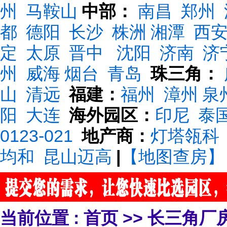
州
马鞍山
中部：
南昌
郑州
都
德阳
长沙
株洲
湘潭
西
定
太原
晋中
沈阳
济南
济
州
威海
烟台
青岛
珠三角：
山
清远
福建：
福州
漳州
泉
阳
大连
海外园区：
印尼
泰
0123-021
地产商：
灯塔瓴科
均和
昆山迈高
|
【地图查房】
当前位置 :
首页
>>
长三角厂