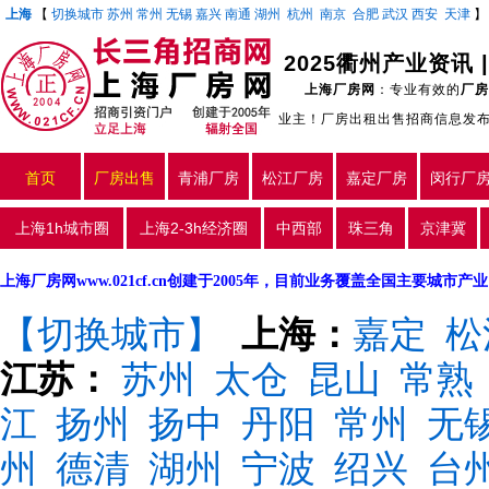
上海
【
切换城市
苏州
常州
无锡
嘉兴
南通
湖州
杭州
南京
合肥
武汉
西安
天津
上海厂房网
：专业有效的
厂房
业主！厂房出租出售招商信息发
首页
厂房出售
青浦厂房
松江厂房
嘉定厂房
闵行厂
上海1h城市圈
上海2-3h经济圈
中西部
珠三角
京津冀
上海厂房网www.021cf.cn创建于2005年，目前业务覆盖全国主要城市
【切换城市】
上海：
嘉定
松
江苏：
苏州
太仓
昆山
常熟
江
扬州
扬中
丹阳
常州
无
州
德清
湖州
宁波
绍兴
台