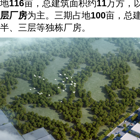
地
116
亩，总建筑面积约
11
万方，
层厂房
为主。三期占地
100
亩，总
半、三层等独栋厂房。