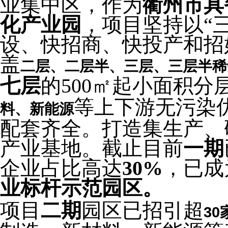
业集中区，作为
衢州市具
化产业园
，
项目坚持以“
设、快招商、快投产和招
盖
二层、二层半、三层、三层半稀
七层
的500㎡起小面积分
等上下游无污染
料、新能源
配套齐全。打造集生产、
产业基地。
截止目前
一期
企业占比高达
30%
，已成
业标杆示范园区。
项目
二期
园区
已招引
超
30