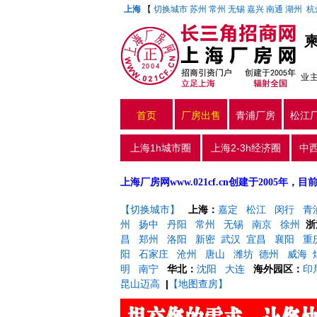
上海
【
切换城市
苏州
常州
无锡
嘉兴
南通
湖州
杭
柬
业
首页
厂房出售
青浦厂房
松江
上海1h城市圈
上海2-3h经济圈
中
上海厂房网www.021cf.cn创建于200
【切换城市】
上海：
嘉定
松江
闵行
青
州
扬中
丹阳
常州
无锡
南京
徐州
浙
昌
郑州
洛阳
新密
武汉
宜昌
襄阳
重
阳
石家庄
沧州
唐山
潍坊
德州
威海
明
南宁
华北：
沈阳
大连
海外园区：
印
昆山迈高
|
【地图查房】