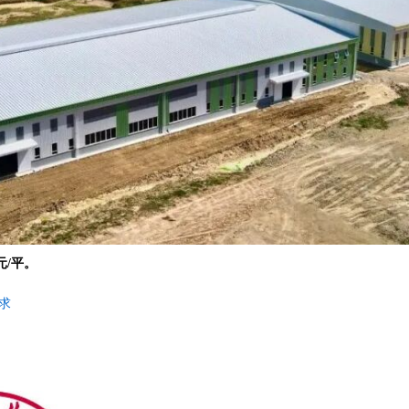
元/平。
求