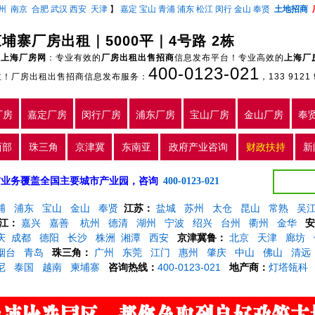
州
南京
合肥
武汉
西安
天津
】
嘉定
宝山
青浦
浦东
松江
闵行
金山
奉贤
土地招商
埔寨厂房出租｜5000平｜4号路 2栋
上海厂房网
：专业有效的
厂房出租出售招商
信息发布平台！专业高效的
上海厂
400-0123-021
主！厂房出租出售招商信息发布服务：
，133 9121 
厂房
嘉定厂房
闵行厂房
浦东厂房
宝山厂房
金山厂房
奉
西部
珠三角
京津冀
东南亚
政府产业咨询
财政扶持
新
5年，目前业务覆盖全国主要城市产业园，咨询
400-0123-021
浦
浦东
宝山
金山
奉贤
江苏：
盐城
苏州
太仓
昆山
常熟
吴
江：
嘉兴
嘉善
杭州
德清
湖州
宁波
绍兴
台州
衢州
金华
安
庆
成都
德阳
长沙
株洲
湘潭
西安
京津冀鲁：
北京
天津
廊坊
烟台
青岛
珠三角：
广州
东莞
江门
惠州
肇庆
中山
佛山
清远
尼
泰国
越南
柬埔寨
咨询热线：
400-0123-021
地产商：
灯塔瓴科