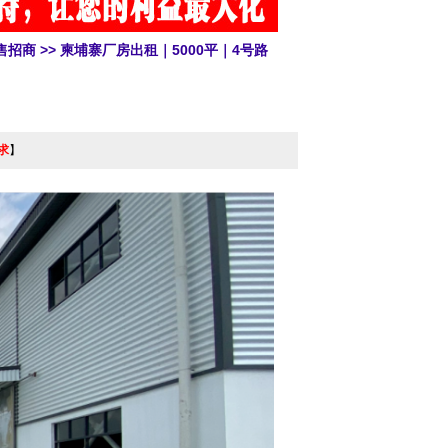
售招商
>> 柬埔寨厂房出租｜5000平｜4号路
求
】