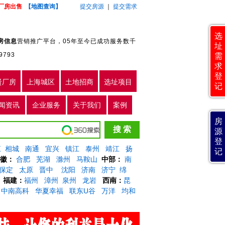
厂房出售
【地图查询】
提交房源
｜
提交需求
选
房信息
营销推广平台，05年至今已成功服务数千
址
9793
需
求
登
贤厂房
上海城区
土地招商
选址项目
记
闻资讯
企业服务
关于我们
案例
房
源
登
江
相城
南通
宜兴
镇江
泰州
靖江
扬
记
徽：
合肥
芜湖
滁州
马鞍山
中部：
南
保定
太原
晋中
沈阳
济南
济宁
绵
福建：
福州
漳州
泉州
龙岩
西南：
昆
中南高科
华夏幸福
联东U谷
万洋
均和