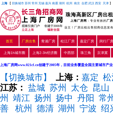
上海
【
切换城市
苏州
常州
无锡
嘉兴
南通
湖州
杭州
南京
合肥
武汉
西安
天津
珠海高新区厂房出租
上海厂房网
：专业有效的
厂房
业主！厂房出租出售招商信息发
首页
厂房出售
青浦厂房
松江厂房
嘉定厂房
闵行厂
上海1h城市圈
上海2-3h经济圈
中西部
珠三角
京津冀
上海厂房网www.021cf.cn创建于2005年，目前业务覆盖全国主要城市
【切换城市】
上海：
嘉定
松
江苏：
盐城
苏州
太仓
昆山
州
靖江
扬州
扬中
丹阳
常
善
杭州
德清
湖州
宁波
绍