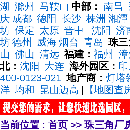
湖
滁州
马鞍山
中部：
南昌
庆
成都
德阳
长沙
株洲
湘潭
坊
保定
太原
晋中
沈阳
济
坊
德州
威海
烟台
青岛
珠三
山
佛山
清远
福建：
福州
漳
北：
沈阳
大连
海外园区：
印
400-0123-021
地产商：
灯塔
洋
均和
昆山迈高
|
【地图查
当前位置 :
首页
>>
珠三角厂