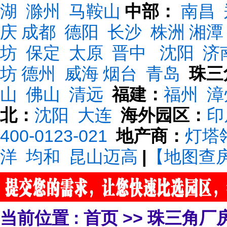
湖
滁州
马鞍山
中部：
南昌
庆
成都
德阳
长沙
株洲
湘潭
坊
保定
太原
晋中
沈阳
济
坊
德州
威海
烟台
青岛
珠三
山
佛山
清远
福建：
福州
漳
北：
沈阳
大连
海外园区：
印
400-0123-021
地产商：
灯塔
洋
均和
昆山迈高
|
【地图查
当前位置 :
首页
>>
珠三角厂