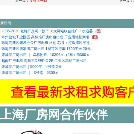
上一篇：
没有上一篇
下一篇：
新新闻
图
·
2005-2020 老牌厂房网！旗下10大网站联合推广！欢迎委...[
]
图
·
常州盐城工业园区 高标准厂房出租出售 工业用地招商引...[
]
·
珠海高新区研发办公厂房出租 格创·芯谷：打造湾区半导...
·
珠海高新区唐家湾厂房出租 1楼可装行车 1700平米 20元...
·
柬埔寨厂房出租 ｜ 乌栋附近 10306㎡（2栋）/6380㎡
·
越南厂房出租 海防市DEEP C 2B 工业区高标厂房出租
·
柬埔寨厂房出租｜5000平｜4号路 2栋
·
柬埔寨厂房出租 ｜ 3号路 6300㎡
上海厂房网合作伙伴