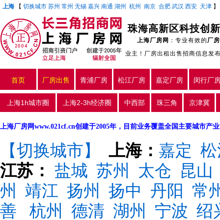
上海
【
切换城市
苏州
常州
无锡
嘉兴
南通
湖州
杭州
南京
合肥
武汉
西安
天津
上海厂房网
：专业有效的
厂房
业主！厂房出租出售招商信息发
首页
厂房出售
青浦厂房
松江厂房
嘉定厂房
闵行厂
上海1h城市圈
上海2-3h经济圈
中西部
珠三角
京津冀
上海厂房网www.021cf.cn创建于2005年，目前业务覆盖全国主要城市
【切换城市】
上海：
嘉定
松
江苏：
盐城
苏州
太仓
昆山
州
靖江
扬州
扬中
丹阳
常
善
杭州
德清
湖州
宁波
绍