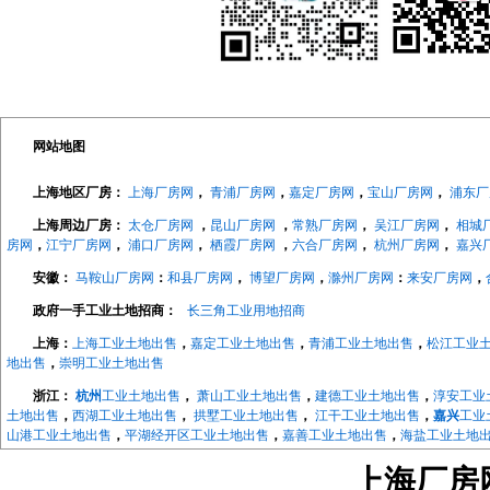
网站地图
上海地区厂房：
上海厂房网
，
青浦厂房网
，
嘉定厂房网
，
宝山厂房网
，
浦东厂
上海周边厂房：
太仓厂房网
，
昆山厂房网
，
常熟厂房网
，
吴江厂房网
，
相城
房网
，
江宁厂房网
，
浦口厂房网
，
栖霞厂房网
，
六合厂房网
，
杭州厂房网
，
嘉兴
安徽：
马鞍山厂房网
：
和县厂房网
，
博望厂房网
，
滁州厂房网
：
来安厂房网
，
政府一手工业土地招商：
长三角工业用地招商
上海：
上海工业土地出售
，
嘉定工业土地出售
，
青浦工业土地出售
，
松江工业
地出售
，
崇明工业土地出售
浙江：
杭州
工业土地出售
，
萧山工业土地出售
，
建德工业土地出售
，
淳安工业
土地出售
，
西湖工业土地出售
，
拱墅工业土地出售
，
江干工业土地出售
，
嘉兴
工业
山港工业土地出售
，
平湖经开区工业土地出售
，
嘉善工业土地出售
，
海盐工业土地
地出售
，
长兴工业土地出售
，
德清工业土地出售
，
绍兴
工业土地出售
，
越城工业土
上海厂房网w
地出售
，
宁波
工业土地出售
，
海曙工业土地出售
，
江北工业土地出售
，
北仑工业土