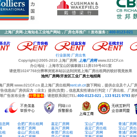
上海厂房网-上海知名工业地产网站，厂房仓库推广 ！发布服务：
400-0123-021
行业新闻
厂房出售
Copyright@2005-2010
上海厂房网
上海厂房网
www.021CF.cn
办公地址：上海市宝山区镇泰路111弄159号401室
请使用1024*768分辨率浏览本站以达到浏览上海厂房出租网的较好视觉效果
池州厂房网/开发区工业厂房土地招商
房网 www.021CF.cn 是上海厂房出租网
rent.sh.cn
旗下网站，提供企业及个人厂房
广告信息由厂房供应方（业主）提供(负责)，信息真实性请自行判定！厂房出租、厂房
等广告发布业务（
付费服务
）请您联系我们TEL:
400-0123-021，133 9121 9793
邮
信息网
合肥厂房出租网
嘉定厂房网
宝山厂房网
青浦厂房网
网
奉贤厂房网
嘉兴厂房网
嘉定厂房出租
宝山厂房出
出租
金山厂房出租
奉贤厂房出租
宝山厂房网
青浦厂房网
网
太仓厂房网
昆山厂房网
常熟厂房网
嘉兴厂房网