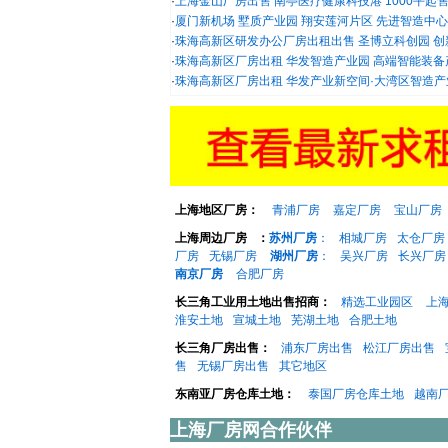
·
上海金山厂房出售 南亭医疗健康科技港 1000平起
·
厦门新机场 墅质产业园 翔安莲河片区 先进智造中心 厂
·
珠海高新区研发办公厂房出租出售 圣博立科创园 创新型
·
珠海高新区厂房出租 华发智造产业园 高端智能装备产业
·
珠海高新区厂房出租 华发产业新空间·大湾区智造产业园
上海地区厂房：
青浦厂房
嘉定厂房
宝山厂房
上海周边厂房
：
苏州厂房
：
相城厂房
太仓厂房
厂房
无锡厂房
湖州厂房
：
吴兴厂房
长兴厂房
南京厂房
合肥厂房
长三角工业用土地出售招商：
精选工业园区
上
淮安土地
宣城土地
芜湖土地
合肥土地
长三角厂房出售：
浦东厂房出售
松江厂房出售
售
无锡厂房出售
其它地区
东南亚厂房仓库土地：
泰国厂房仓库土地
越南
上海厂房网合作伙伴