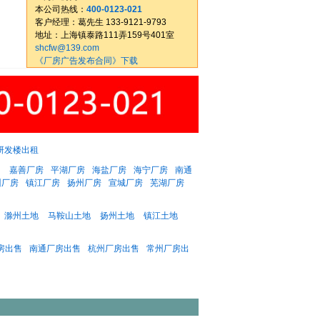
本公司热线：
400-0123-021
客户经理：葛先生 133-9121-9793
地址：上海镇泰路111弄159号401室
shcfw@139.com
《厂房广告发布合同》下载
研发楼出租
：
嘉善厂房
平湖厂房
海盐厂房
海宁厂房
南通
州厂房
镇江厂房
扬州厂房
宣城厂房
芜湖厂房
滁州土地
马鞍山土地
扬州土地
镇江土地
房出售
南通厂房出售
杭州厂房出售
常州厂房出