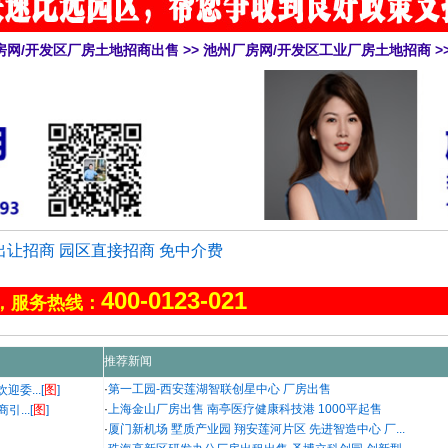
房网/开发区厂房土地招商出售
>>
池州厂房网/开发区工业厂房土地招商
>
让招商 园区直接招商 免中介费
400-0123-021
，服务热线：
推荐新闻
图
·
第一工园-西安莲湖智联创星中心 厂房出售
委...[
]
图
·
上海金山厂房出售 南亭医疗健康科技港 1000平起售
...[
]
·
厦门新机场 墅质产业园 翔安莲河片区 先进智造中心 厂...