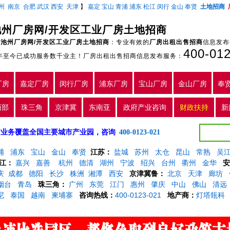
州
南京
合肥
武汉
西安
天津
】
嘉定
宝山
青浦
浦东
松江
闵行
金山
奉贤
土地招商
池州厂房网/开发区工业厂房土地招商
池州厂房网/开发区工业厂房土地招商
：专业有效的
厂房出租出售招商
信息发布
400-01
5年至今已成功服务数千业主！厂房出租出售招商信息发布服务：
厂房
嘉定厂房
闵行厂房
浦东厂房
宝山厂房
金山厂房
奉
西部
珠三角
京津冀
东南亚
政府产业咨询
财政扶持
新
5年，目前业务覆盖全国主要城市产业园，咨询
400-0123-021
浦
浦东
宝山
金山
奉贤
江苏：
盐城
苏州
太仓
昆山
常熟
吴
江：
嘉兴
嘉善
杭州
德清
湖州
宁波
绍兴
台州
衢州
金华
安
庆
成都
德阳
长沙
株洲
湘潭
西安
京津冀鲁：
北京
天津
廊坊
烟台
青岛
珠三角：
广州
东莞
江门
惠州
肇庆
中山
佛山
清远
尼
泰国
越南
柬埔寨
咨询热线：
400-0123-021
地产商：
灯塔瓴科