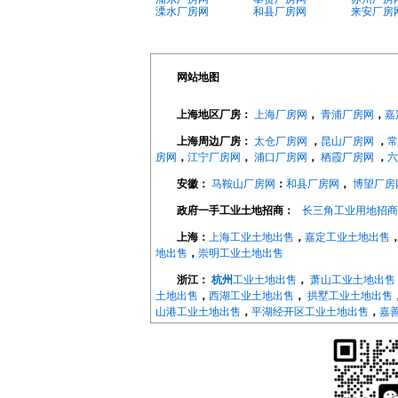
溧水厂房网
和县厂房网
来安厂房
网站地图
上海地区厂房：
上海厂房网
，
青浦厂房网
，
嘉
上海周边厂房：
太仓厂房网
，
昆山厂房网
，
常
房网
，
江宁厂房网
，
浦口厂房网
，
栖霞厂房网
，
六
安徽：
马鞍山厂房网
：
和县厂房网
，
博望厂房
政府一手工业土地招商：
长三角工业用地招商
上海：
上海工业土地出售
，
嘉定工业土地出售
地出售
，
崇明工业土地出售
浙江：
杭州
工业土地出售
，
萧山工业土地出售
土地出售
，
西湖工业土地出售
，
拱墅工业土地出售
山港工业土地出售
，
平湖经开区工业土地出售
，
嘉
地出售
，
长兴工业土地出售
，
德清工业土地出售
，
地出售
，
宁波
工业土地出售
，
海曙工业土地出售
，
地出售
，
象山工业土地出售
，
宁海工业土地出售
，
江苏：
南京
工业土地出售
，
南京开发区工业土