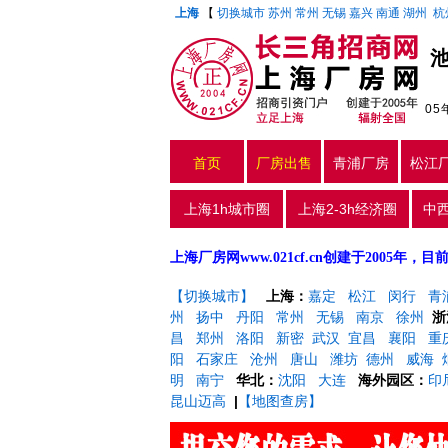
上海
【
切换城市
苏州
常州
无锡
嘉兴
南通
湖州
杭
0
首页
厂房出售
青浦厂房
松江
上海1h城市圈
上海2-3h经济圈
中
上海厂房网www.021cf.cn创建于200
【切换城市】
上海：
嘉定
松江
闵行
青
州
扬中
丹阳
常州
无锡
南京
徐州
浙
昌
郑州
洛阳
新密
武汉
宜昌
襄阳
重
阳
石家庄
沧州
唐山
潍坊
德州
威海
明
南宁
华北：
沈阳
大连
海外园区：
印
昆山迈高
|
【地图查房】