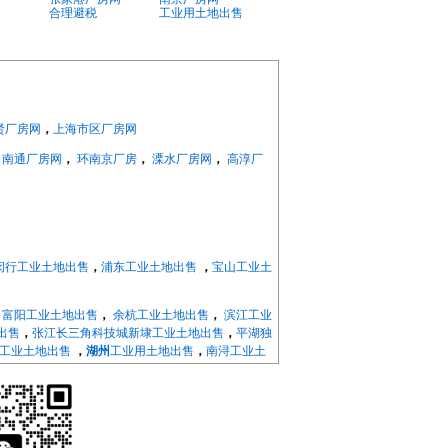
合理避税
工业用土地出售
贤厂房网
，
上海市区厂房网
，
南通厂房网
，
环南京厂房
，
溧水厂房网
，
高淳厂
闵行工业土地出售
，
浦东工业土地出售
，
宝山工业土
，
富阳工业土地出售
，
余杭工业土地出售
，
滨江工业
出售
，
张江长三角科技城新埭工业土地出售
，
平湖独
工业土地出售
，
湖州
工业用土地出售
，
南浔工业土
昌工业土地出售
，
嵊州工业土地出售
，
诸暨工业土
化工业土地出售
，
余姚工业土地出售
，
慈溪工业土
，
南京溧水工业土地出售
，
南京高淳工业土地出