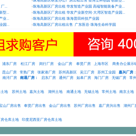
售
·
珠海高新区研发办公厂房出租出售 圣博立科创园 创新型...
...
·
珠海高新区厂房出租 华发智造产业园 高端智能装备产业...
...
·
珠海高新区厂房出租 华发产业新空间·大湾区智造产业园...
...
·
珠海高新区厂房出租 珠海普田科技产业园
...
·
珠海高新区厂房出租出售 广东医谷·珠海生命科学园
浦东厂房
松江厂房
闵行厂房
金山厂房
奉贤厂房
上海市区
商务办公展示
昆山厂房
常熟厂房
张家港厂房
苏州高新区
吴江厂房
苏州工业园
嘉兴厂房
南浔厂房
南通厂房：
启东厂房
通州厂房
如皋厂房
海门厂房
无锡厂房
常
海土地
苏州土地
嘉兴土地
湖州土地
南通土地
无锡土地
常州土地
南京土地
宝山厂房出售
奉贤厂房出售
金山厂房出售
苏州厂房出售
嘉厂房兴出售
湖州厂
厂房仓库土地
印度尼西亚厂房仓库土地